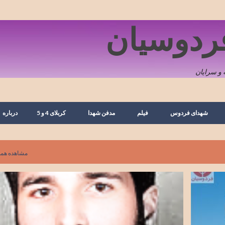
رد شدن به محتوای اصلی
فردوسیان
و سرایان
شهدای فردوس
فیلم
مدفن شهدا
کربلای 4 و 5
درباره
مشاهده همه
ارسک
تصویر
شهدای بشرویه
شهدای روستا
+
شهید غلام رضا مجنونی