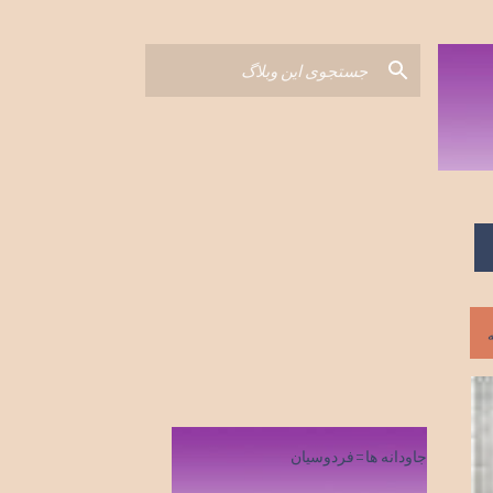
جاودانه ها=فردوسیان