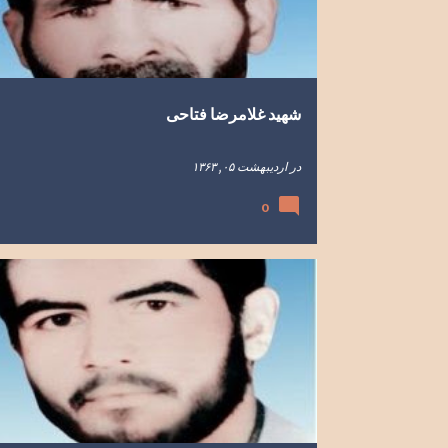
ه
ا
شهید غلامرضا فتاحی
در
اردیبهشت ۰۵, ۱۳۶۳
0
تصویر
سرایان
شهدای سرایان
شهید علی اکبرقربانزاده
وصیت