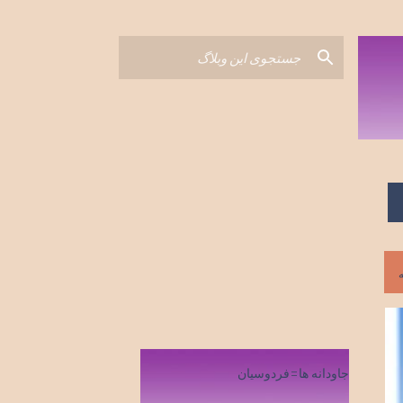
جاودانه ها=فردوسیان