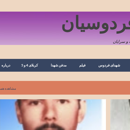
رد شدن به محتوای اصلی
فردوسیان
و سرایان
شهدای فردوس
فیلم
مدفن شهدا
کربلای 4 و 5
درباره
مشاهده همه
تصویر
حسین جعفرزاده
خانکوک
زندگی نامه
سرباز
شهدای روستا
شهدای سرباز
شهدای فردوس
شهید
+