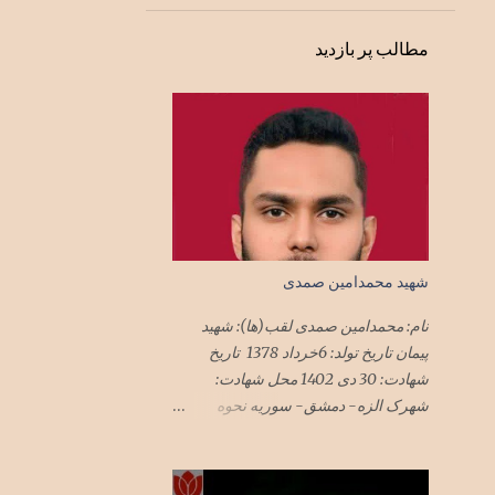
1
فوریهٔ 1992
مطالب پر بازدید
1
دسامبر 1991
1
ژوئن 1991
1
فوریهٔ 1991
1
نوامبر 1990
1
ژوئن 1989
1
دسامبر 1988
شهید محمدامین صمدی
1
اکتبر 1988
نام: محمدامین صمدی لقب(ها): شهید
2
اوت 1988
پیمان تاریخ تولد: 6خرداد 1378 تاریخ
9
ژوئیهٔ 1988
شهادت: 30 دی 1402 محل شهادت:
شهرک الزه- دمشق- سوریه نحوه
11
ژوئن 1988
شهادت: حمله موشکی جنگنده‌های رژیم
3
مهٔ 1988
صهیونیستی به ساختمان‌های مسکونی
محل استقرار مستشاران نظامی در
1