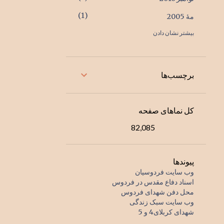
1
مهٔ 2005
بیشتر نشان دادن
1
اکتبر 2004
1
ژوئیهٔ 2001
2
ژانویهٔ 2000
برچسب‌ها
1
اوت 1998
1
دسامبر 1996
کل نماهای صفحه
1
اوت 1996
82,085
1
دسامبر 1995
1
مارس 1995
پیوندها
وب سایت فردوسیان
1
ژوئیهٔ 1994
اسناد دفاع مقدس در فردوس
محل دفن شهدای فردوس
1
اوت 1993
وب سایت سبک زندگی
شهدای کربلای4 و 5
1
مارس 1993