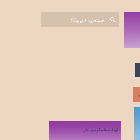
جاودانه ها=فردوسیان