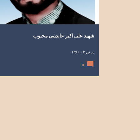
ه
ا
شهید علی اکبر عابدینی محبوب
در
تیر ۰۳, ۱۳۶۱
0