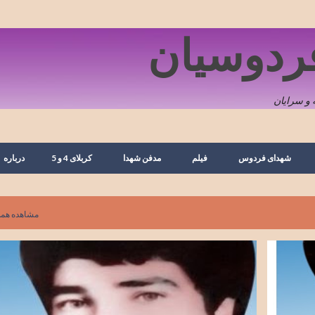
رد شدن به محتوای اصلی
فردوسیان
و سرایان
شهدای فردوس
فیلم
مدفن شهدا
کربلای 4 و 5
درباره
مشاهده همه
تصویر
زندگی نامه
سرایان
شهدای ارتش
شهدای سرایان
+
شهدای سرباز
شهید رمضان ابراهیم زاده
وصیت نامه
+