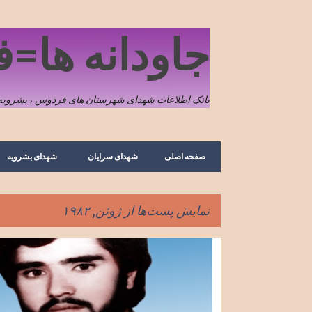
جاودانه ها=
بانک اطلاعات شهدای شهرستان های فردوس ، بشرویه 
صفحه اصلی
شهدای سرایان
شهدای بشرویه
نمایش پست‌ها از ژوئن, ۱۹۸۲
پ
تصویر
شهدای روستا
شهدای سرایان
س
شهید علی اکبر عابدینی محبوب
کریمو
ت‌