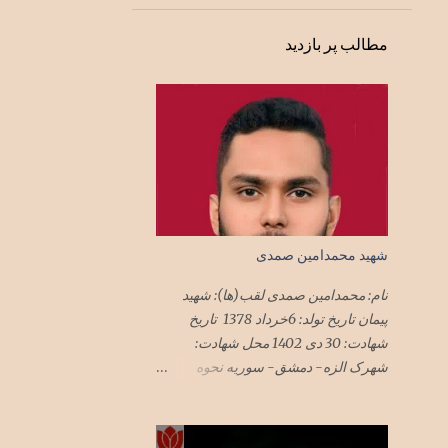
1
فوریهٔ 1992
مطالب پر بازدید
1
دسامبر 1991
1
ژوئن 1991
1
فوریهٔ 1991
1
نوامبر 1990
1
ژوئن 1989
1
دسامبر 1988
شهید محمدامین صمدی
1
اکتبر 1988
نام: محمدامین صمدی لقب(ها): شهید
2
اوت 1988
پیمان تاریخ تولد: 6خرداد 1378 تاریخ
9
ژوئیهٔ 1988
شهادت: 30 دی 1402 محل شهادت:
شهرک الزه- دمشق- سوریه نحوه
11
ژوئن 1988
شهادت: حمله موشکی جنگنده‌های رژیم
3
مهٔ 1988
صهیونیستی به ساختمان‌های مسکونی
محل استقرار مستشاران نظامی در
1