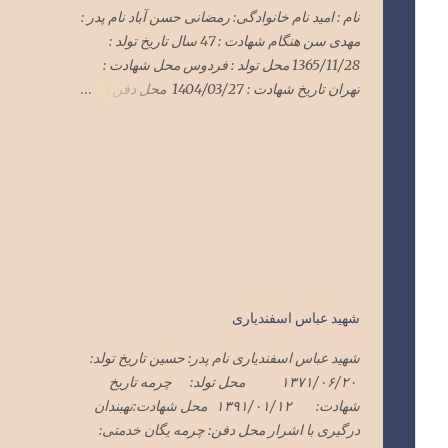
نام : امید نام خانوادگی: رمضانی حسن آباد نام پدر :
مهدی سن هنگام شهادت : 47 سال تاریخ تولد :
1365/11/28 محل تولد : فردوس محل شهادت :
تهران تاریخ شهادت : 1404/03/27 محل دفن :
گلزار شهدای فردوس
*******************************
*******************************
************* سرهنگ امید رمضانی
حسن آباد در حمله وحشیانه رژیم سفاک صهیونی
با پشتیبانی شیطان بزرگ آمریکای جنایتکار به میهن
اسلامیمان ایران در هفته گذشته در تهران به
شهادت رسید پیکر این شهید سرافراز فردا یک
شنبه ۱تیرماه۱۴۰۴ در فردوس تشییع و در گلزار
شهید عباس اسفندیاری
شهدای فردوس به خاک سپرده شد
شهید عباس اسفندیاری نام پدر: حسین تاریخ تولد:
۱۳۷۱/۰۶/۲۰ محل تولد: چرمه تاریخ
شهادت: ۱۳۹۱/۰۱/۱۲ محل شهادت:نهبندان
درگیری با اشرار محل دفن: چرمه یگان خدمتی: