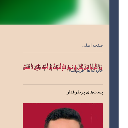
صفحه اصلی
جاودانه ها=فردوسیان
پست‌های پرطرفدار