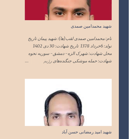
شهید محمدامین صمدی
نام: محمدامین صمدی لقب(ها): شهید پیمان تاریخ
تولد: 6خرداد 1378 تاریخ شهادت: 30 دی 1402
محل شهادت: شهرک الزه- دمشق- سوریه نحوه
شهادت: حمله موشکی جنگنده‌های رژیم
صهیونیستی به ساختمان‌های مسکونی محل
استقرار مستشاران نظامی در دمشق ملیت:
ایرانی تابعیت: ایران محل زندگی: تهران نام پدر:
مجید
شهید امید رمضانی حسن آباد