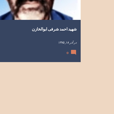
ه
ا
شهید احمد شرفی ابوالخازن
در
آذر ۱۸, ۱۳۷۵
0