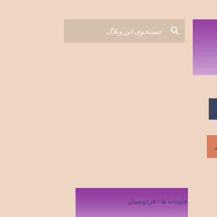
جاودانه ها=فردوسیان