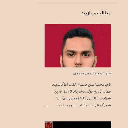
1
فوریهٔ 1992
مطالب پر بازدید
1
دسامبر 1991
1
ژوئن 1991
1
فوریهٔ 1991
1
نوامبر 1990
1
ژوئن 1989
1
دسامبر 1988
شهید محمدامین صمدی
1
اکتبر 1988
نام: محمدامین صمدی لقب(ها): شهید
2
اوت 1988
پیمان تاریخ تولد: 6خرداد 1378 تاریخ
9
ژوئیهٔ 1988
شهادت: 30 دی 1402 محل شهادت:
شهرک الزه- دمشق- سوریه نحوه
11
ژوئن 1988
شهادت: حمله موشکی جنگنده‌های رژیم
3
مهٔ 1988
صهیونیستی به ساختمان‌های مسکونی
محل استقرار مستشاران نظامی در
1