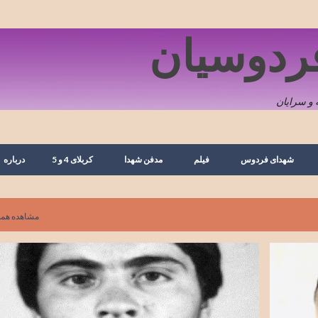
رد شدن به محتوای اصلی
فردوسیان
و سرایان
شهدای فردوس
فیلم
مدفن شهدا
کربلای 4 و 5
درباره
مشاهده همه
پور
ارسک
تصویر
شهدای بشرویه
شهید محمد علی یعقوبی