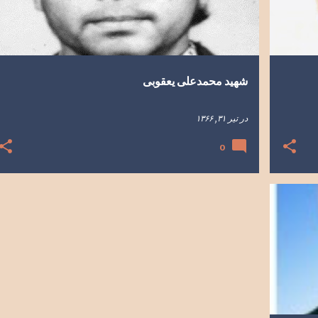
شهید محمدعلی یعقوبی
در
تیر ۳۱, ۱۳۶۶
0
 فردوس
+