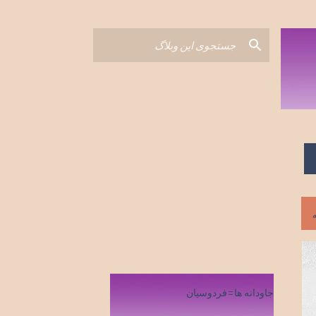
جاودانه ها=فردوسیان