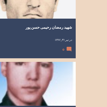
ه
ا
شهید رمضان رحیمی حسن پور
در
تیر ۳۱, ۱۳۶۶
0
باغستان
بسیج
حسین رمضانی
شهدای روستا
شهدای
شهید