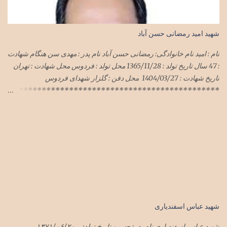
شهید امید رمضانی حسن آباد
نام : امید نام خانوادگی: رمضانی حسن آباد نام پدر : مهدی سن هنگام شهادت
: 47 سال تاریخ تولد : 1365/11/28 محل تولد : فردوس محل شهادت : تهران
تاریخ شهادت : 1404/03/27 محل دفن : گلزار شهدای فردوس
**********************************************
***************************** سرهنگ امید رمضانی
حسن آباد در حمله وحشیانه رژیم سفاک صهیونی با پشتیبانی شیطان بزرگ
آمریکای جنایتکار به میهن اسلامیمان ایران در هفته گذشته در تهران به
شهادت رسید پیکر این شهید سرافراز فردا یک شنبه ۱تیرماه۱۴۰۴ در
فردوس تشییع و در گلزار شهدای فردوس به خاک سپرده شد
شهید عباس اسفندیاری
شهید عباس اسفندیاری نام پدر: حسین تاریخ تولد: ۱۳۷۱/۰۶/۲۰