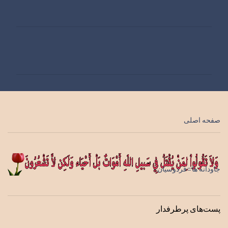
ن
ظ
ر
ا
ت
صفحه اصلی
جاودانه ها=فردوسیان
پست‌های پرطرفدار