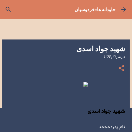
رد شدن به محتوای اصلی
جاودانه ها=فردوسیان
شهید جواد اسدی
در
تیر ۳۱, ۱۳۶۴
شهید جواد اسدی
نام پدر: محمد