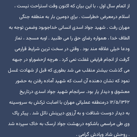
از اتمام سال اول ، با این بیان که اکنون وقت استراحت نیست ،
اسلام درمعرض خطراست . برای دومین بار به منطقه جنگی
مهران رفت . شهید جواد اسدی انسانی خداجوبود وضمن توجه به
الطاف خدا ، همواره رضای حق را می طلبید . اوبه مسجد ، نماز
ودعا خیلی علاقه مند بود . وقتی در سخت ترین شرایط قرارمی
گرفت از انجام فرایض غفلت نمی کرد . هرچه ازحضوراو در جبهه
می گذشت بیشتر منقلب می شد بطوری که قبل از شهادت غسل
نمود که نشان دهنده آن است که شهید آماده رفتن به حضور
معشوق و دیدار یار بود. سرانجام شهید جواد اسدی درتاریخ
۱۲/۵/۱۳۶۲ درمنطقه عملیاتی مهران با اصابت ترکش به سروسینه
به دیدار دوست شتافت و به آرزوی دیرینش نائل شد . پیکر پاک
وی طی مراسمی باشکوه دربهشت جواد ارسک به خاک سپرده شد
. روحش شاد ویادش گرامی .