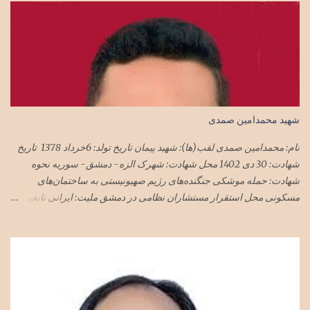
شهید محمدامین صمدی
نام: محمدامین صمدی لقب(ها): شهید پیمان تاریخ تولد: 6خرداد 1378 تاریخ
شهادت: 30 دی 1402 محل شهادت: شهرک الزه- دمشق- سوریه نحوه
شهادت: حمله موشکی جنگنده‌های رژیم صهیونیستی به ساختمان‌های
مسکونی محل استقرار مستشاران نظامی در دمشق ملیت: ایرانی تابعیت:
ایران محل زندگی: تهران نام پدر: مجید