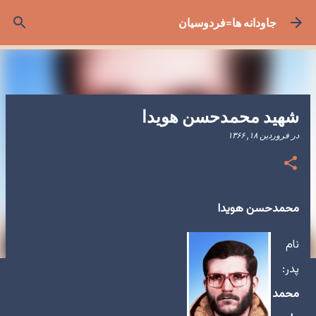
رد شدن به محتوای اصلی
جاودانه ها=فردوسیان
شهید محمدحسن هویدا
در
فروردین ۱۸, ۱۳۶۶
محمدحسن هویدا
نام
پدر:
محمد