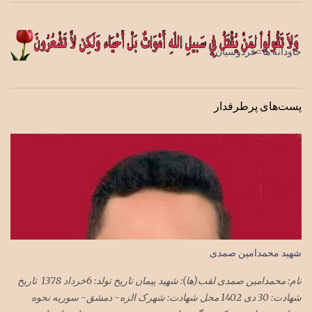
جاودانه ها=فردوسیان
پست‌های پرطرفدار
شهید محمدامین صمدی
نام: محمدامین صمدی لقب(ها): شهید پیمان تاریخ تولد: 6خرداد 1378 تاریخ
شهادت: 30 دی 1402 محل شهادت: شهرک الزه- دمشق- سوریه نحوه