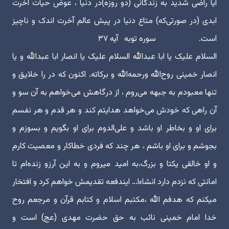
آیا راضی شدید به زندگانی (دو روزه)در دنیا ، عوض حیات آخرت
ابدی (در صورتی‌که) متاع دنیا در پیش عالم آخرت اندک و ناچیز
است. سوره توبه آیه ۳۷
السلام علیک یا ابا عبدالله السلام علیک یا انصار ابا عبدالله و یا
انصار خمینی روح‌الله ورحمه‌الله و برکاته. اکنون که در را خلایق و
تنها معبودم به جبهه می‌روم ، از درگاهش می‌خواهم به آن سو و
آن راهی که خودش می‌خواهد هدایتم کند و هر قدم و هر نفسم
برای او و بخاطر او باشد و علی‌الدوم برای او بگویم و بسوزم و
بجوشم و برای او باشم ، هر چند که فردی خطاکار و معصیت کارم
و او خالقی یکتا و بزرگ،به امید میروم و به این آرزو زنده‌ام تا
امانتی که نزدم دارد انشاءا… ایندفعه تقدیمش خواهم کرد و افتخار
میکنم که هدفم الله ،مکتبم اسلام و کتابم قرآن و مرجعم روح
خدا امام خمینی نائب به حق حضرت مهدی (عج) است و