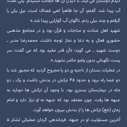
دیدم دوستان می آیند، با دیدن آن ها خجالت کشیدم. یکی گفت:
آب پیدا شد. گفتم: آن جا ظاهراً کمی غمناک است. بیل یکی را
گرفتم و چند بیلی زدم. ناگهان آب گوارایی پیدا شد.»
شهید اهل عبادت و مناجات و قرآن بود و در مجامع مذهبی
حضوری فعال و به دعا و نماز توجه داشت. محمدرضا مدبر ـ
دوست شهید ـ می گوید: «آن قدر مقید بود که می گفت: سر
پست نگهبانی بدون وضو حاضر نشوید.»
در عملیات بستان از ناحیه ی دو پا مجروح گردید که مجبور شد با
دو عصا راه برود و حدود ۴۵ ترکش در بدنش داشت و یک ـ دو
ماه در بیمارستان بستری بود. با وجود آن ترکش ها دوباره به
جبهه ها رفت، چون معتقد بود که جبهه به او نیاز دارد و امام
زمان (عج) ترکش ها را از بدنش بیرون خواهد آورد.
آخرین مسئولیت او در جبهه، فرماندهی گردان عملیاتی لشکر ۵