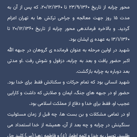
محور چزابه از تاریخ ۲۳/۹/۱۳۶۰ تا ۲۰/۱۲/۱۳۶۰، که پس از آن به
مدت ۱۵ روز جهت معالجه و جراحی ترکش ها به تهران اعزام
گردید. و بالاخره فرماندهی محور چزابه از تاریخ ۲۰/۱۲/۱۳۶۰ تا
۱۳/۱/۱۳۶۰ به عهده ی ایشان بود.
شهید در اولین مرحله به عنوان فرمانده ی گروهان در جبهه الله
اکبر حضور یافت و بعد به چزابه، دزفول و شوش رفت .او مدتی
بعد دوباره به چزابه بازگشت.
شهید انسانی بود که تمام حرکات و سکناتش فقط برای خدا بود.
حضور او در جبهه های جنگ، ایمان و صلابتی که داشت و کارایی
عجیب او، فقط برای خدا و دفاع از مملکت اسلامی بود.
او در تمامی مشکلات و بن بست ها، چه قبل از زمان مسئولیت
سنگینش در چزابه و چه بعد از آن، همیشه از خدا استمداد می
طلبید. توسل به خدا و ائمه اطهار (ع) و فاطمه زهرا (س) کلید حل