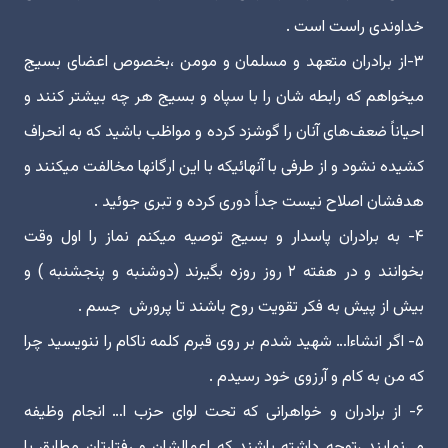
خداوندی راست است .
۳-از برادران متعهد و مسلمان و مومن ،بخصوص اعضای بسیج
میخواهم که رابطه شان را با سپاه و بسیج هر چه بیشتر کنند و
احیاناً ضعف‌های آنان را گوشزد کرده و مواظب باشید که به انحراف
کشیده نشود و از طرفی با آنهائیکه با این ارگانها مخالفت میکنند و
هدفشان اصلاح نیست جداً دوری کرده و تبری جوئید .
۴- به برادران پاسدار و بسیج توصیه میکنم نماز را اول وقت
بخوانند و در هفته ۲ روز روزه بگیرند (دوشنبه و پنجشنبه ) و
بیش از پیش به فکر تقویت روح باشند تا پرورش جسم .
۵- اگر انشاءا… شهید شدم بر روی قبرم کلمه ناکام را ننویسید چرا
که من به کام و آرزوی خود رسیدم .
۶- از برادران و خواهرانی که تحت لوای حزب ا… انجام وظیفه
می‌نمایند ،توجه داشته باشند که اعمالشان و رفتارتان مطابق با