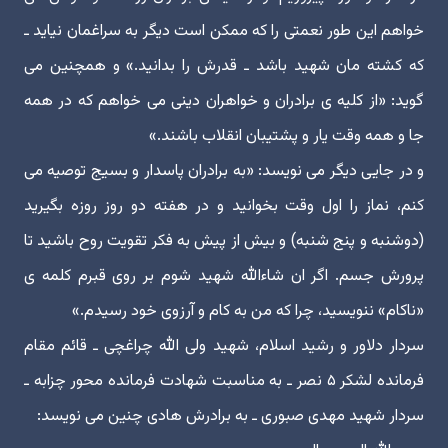
خواهم این طور نعمتی را که ممکن است دیگر به سراغمان نیاید ـ
که کشته مان شهید باشد ـ قدرش را بدانید.» و همچنین می
گوید: «از کلیه ی برادران و خواهران دینی می خواهم که در همه
جا و همه وقت یار و پشتیبان انقلاب باشند.»
و در جایی دیگر می نویسد: «به برادران پاسدار و بسیج توصیه می
کنم، نماز را اول وقت بخوانید و در هفته دو روز روزه بگیرید
(دوشنبه و پنج شنبه) و بیش از پیش به فکر تقویت روح باشید تا
پرورش جسم. اگر ان شاءالله شهید شوم بر روی قبرم کلمه ی
«ناکام» ننویسید، چرا که من به کام و آرزوی خود رسیدم.»
سردار دلاور و رشید اسلام، شهید ولی الله چراغچی ـ قائم مقام
فرمانده لشکر ۵ نصر ـ به مناسبت شهادت فرمانده محور چزابه ـ
سردار شهید مهدی صبوری ـ به برادرش هادی چنین می نویسد: