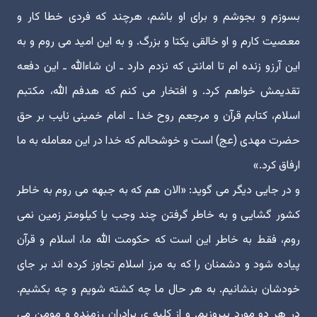
بسوزم و بجوشم و برای او باشم، هرچند که فردی خطا کار و
معصیت کارم و او خالقی یکتا و بزرگ. و به این امید می روم و به
این آرزو زنده ام تا امانتی که نزدم دارد ـ ان شاءالله ـ این دفعه
تقدیمش خواهم کرد. و افتخار می کنم که هدفم الله، مکتبم
اسلام، کتابم قرآن و مرجعم روح خدا ـ امام خمینی نایب بر حق
حضرت مهدی (عج) است و خوشحالم که خدا در این معامله به ما
ارفاق کرد.»
و در جایی دیگر می گوید: «الان هم که به جبهه می روم به خاطر
کشور گشایی و به خاطر گرفتن چند وجب یا کیلومتر زمین نمی
روم، فقط به خاطر این است که حکومت الله ما، اسلام و قرآن
پیاده شود و دشمنان را که به مرز اسلام تجاوز کرده اند بر جای
خودشان بنشانیم. به هر حال ما چه کشته شویم و چه بکشیم.
در هر دو مورد پیروزیم. و از کلیه ی برادران رزمنده و مومن می