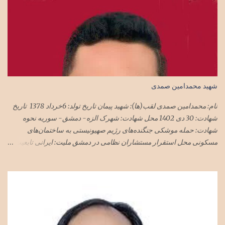
شهید محمدامین صمدی
نام: محمدامین صمدی لقب(ها): شهید پیمان تاریخ تولد: 6خرداد 1378 تاریخ
شهادت: 30 دی 1402 محل شهادت: شهرک الزه- دمشق- سوریه نحوه
شهادت: حمله موشکی جنگنده‌های رژیم صهیونیستی به ساختمان‌های
مسکونی محل استقرار مستشاران نظامی در دمشق ملیت: ایرانی تابعیت:
ایران محل زندگی: تهران نام پدر: مجید