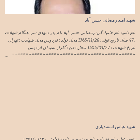
شهید امید رمضانی حسن آباد
نام : امید نام خانوادگی: رمضانی حسن آباد نام پدر : مهدی سن هنگام شهادت
: 47 سال تاریخ تولد : 1365/11/28 محل تولد : فردوس محل شهادت : تهران
تاریخ شهادت : 1404/03/27 محل دفن : گلزار شهدای فردوس
**********************************************
***************************** سرهنگ امید رمضانی
حسن آباد در حمله وحشیانه رژیم سفاک صهیونی با پشتیبانی شیطان بزرگ
آمریکای جنایتکار به میهن اسلامیمان ایران در هفته گذشته در تهران به
شهادت رسید پیکر این شهید سرافراز فردا یک شنبه ۱تیرماه۱۴۰۴ در
فردوس تشییع و در گلزار شهدای فردوس به خاک سپرده شد
شهید عباس اسفندیاری
شهید عباس اسفندیاری نام پدر: حسین تاریخ تولد: ۱۳۷۱/۰۶/۲۰