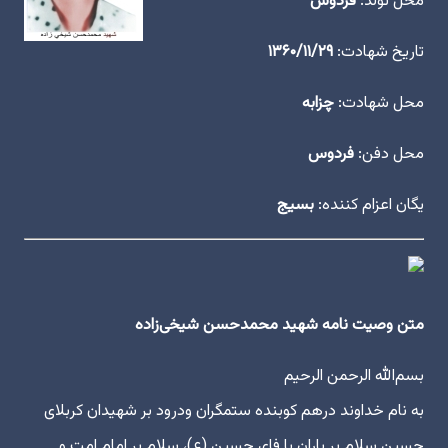
محل تولد:
فردوس
تاریخ شهادت:
۱۳۶۰/۱۱/۲۹
محل شهادت:
چزابه
محل دفن:
فردوس
یگان اعزام کننده:
بسیج
متن وصیت نامه شهید محمدحسن شیخی‌زاده
بسم‌الله الرحمن الرحیم
به نام خداوند درهم کوبنده ستمگران ودرود بر شهیدان کربلای
حسین سلام بر یاران با فای حسین (ع)، سلام بر امام امت و