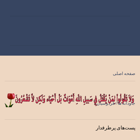
ن
ظ
ر
ا
ت
صفحه اصلی
جاودانه ها=فردوسیان
پست‌های پرطرفدار