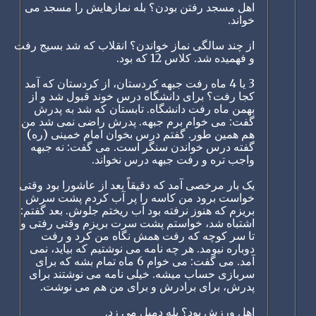
اهل مسجد رفتن بودن؟ بله نمازهایش را مسجد می
خواند.
از چند سالگی نماز خواندن؟ انقلاب که شد بسیج رفت
و فهمیده شد. کلاس 12 که بود.
3 یا 4 ماه رفت جبهه کردستان، از کردستان که آمد
کجا رفت؟ برای دانشگاه درس خوند قبول شد و از
بهمن ماه رفت دانشگاه. تابستان که شد به پدرش
گفت: می خوام برم جبهه. پدرش راضی نمی شد من
هم همین طور. گفتم درس بخوان امام خمینی (ره)
گفته درس خواندن سنگر است. می گفت: نه جبهه
واجب تره و رفت جبهه درس نخواند.
یک بار مرخصی آمد که دقیقاً بعد از عاشورا بود وقتی
خواست برود من کاسه را پر آب کردم پشت سرش
بریزم که هنوز نرفته بود آب ریختم جلوش. بعد گفتم:
اشتباه شد، خواستم پشت سرت بریزم وقتی رفتی و
تا سر کوچه که رفت همش نگاه من کرد و رفت
دوباره نیومد. هر چه نامه می نوشتیم که بیاید، نمی
آمد. می گفت: می خوام 6 ماه تمام بشه که برای
سربازی حساب میشه. خیلی نامه می نوشتند برای
پدرش، برای برادرش و برای من هم می نوشت.
اهل ورزش بود؟ بله دمبل می زد.