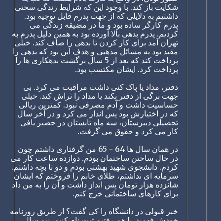
شکایت باز کند. با وجود این که شرایط زندگی سختی
داشتیم به دلایلی که از جهت پدرم قابل توجیه بود.
پدرم کارگر ساده بود و ما در مضیقه زندگی می
کردیم. پدرم بدهی بالا آورده بود به همین دلیل پدرم به
تهران آمد برای کار کردن تا بدهی را صاف کند. خیلی
مقید بود به مسائل مذهبی و هدف این بود که بدهی را
پرداخت کند که بعد از 5 سال برگشت بدهکاری ها را
پرداخت کرد. ایشان مکتسب بود.
دفتر، مداد یا پاک کنی داشت مراقبت می کرد. بی
جهت برگی از دفتر بکند یا مداد را تراش کند. خیلی
حساسیت داشت و آدم مصرفی نبود. کمترین ریالی
که در اختیارش بود پس انداز می کرد و در آخر سال
تحصیلی دبیرستان، سه ماه تابستان در حصیر بافی
کار می کرد و حقوق می گرفت.
در همان سال ها 64 - 65 من گرفتاری داشتم چون
در حال ساختن ساختمان بودم. دوازده ساعت کار می
کردم. دانشجوی شهید بهشتی بودم و دو تا بچه داشتم.
سرمایه ای نداشتم، طلای خانم را فروختم که ایشان
شانزده هزار تومان پس انداز داشت و آن را به من داد
برای کارهای ساختمانی خرج کنم.
خبر قبولی در دانشگاه را کی گفت؟ از طریق روزنامه
خودش فهمید. با هم رفتیم ثبت نام کنیم. نیم سال