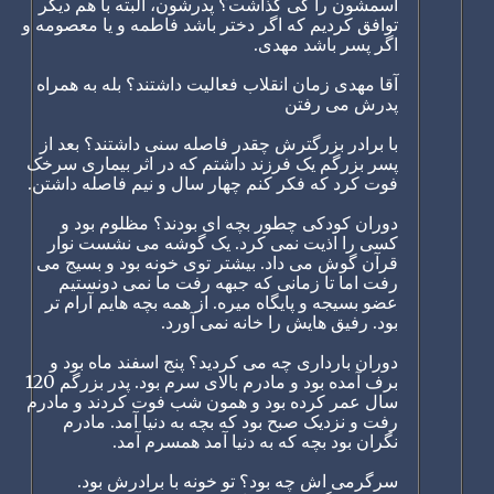
اسمشون را کی گذاشت؟ پدرشون، البته با هم دیگر
توافق کردیم که اگر دختر باشد فاطمه و یا معصومه و
اگر پسر باشد مهدی.
آقا مهدی زمان انقلاب فعالیت داشتند؟ بله به همراه
پدرش می رفتن
با برادر بزرگترش چقدر فاصله سنی داشتند؟ بعد از
پسر بزرگم یک فرزند داشتم که در اثر بیماری سرخک
فوت کرد که فکر کنم چهار سال و نیم فاصله داشتن.
دوران کودکی چطور بچه ای بودند؟ مظلوم بود و
کسی را اذیت نمی کرد. یک گوشه می نشست نوار
قرآن گوش می داد. بیشتر توی خونه بود و بسیج می
رفت اما تا زمانی که جبهه رفت ما نمی دونستیم
عضو بسیجه و پایگاه میره. از همه بچه هایم آرام تر
بود. رفیق هایش را خانه نمی آورد.
دوران بارداری چه می کردید؟ پنج اسفند ماه بود و
برف آمده بود و مادرم بالای سرم بود. پدر بزرگم 120
سال عمر کرده بود و همون شب فوت کردند و مادرم
رفت و نزدیک صبح بود که بچه به دنیا آمد. مادرم
نگران بود بچه که به دنیا آمد همسرم آمد.
سرگرمی اش چه بود؟ تو خونه با برادرش بود.