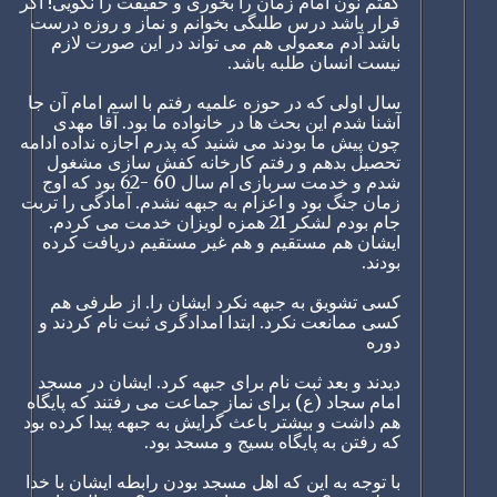
گفتم نون امام زمان را بخوری و حقیقت را نگویی! اگر
قرار باشد درس طلبگی بخوانم و نماز و روزه درست
باشد آدم معمولی هم می تواند در این صورت لازم
نیست انسان طلبه باشد.
سال اولی که در حوزه علمیه رفتم با اسم امام آن جا
آشنا شدم این بحث ها در خانواده ما بود. آقا مهدی
چون پیش ما بودند می شنید که پدرم اجازه نداده ادامه
تحصیل بدهم و رفتم کارخانه کفش سازی مشغول
شدم و خدمت سربازی ام سال 60 -62 بود که اوج
زمان جنگ بود و اعزام به جبهه نشدم. آمادگی را تربت
جام بودم لشکر 21 همزه لویزان خدمت می کردم.
ایشان هم مستقیم و هم غیر مستقیم دریافت کرده
بودند.
کسی تشویق به جبهه نکرد ایشان را. از طرفی هم
کسی ممانعت نکرد. ابتدا امدادگری ثبت نام کردند و
دوره
دیدند و بعد ثبت نام برای جبهه کرد. ایشان در مسجد
امام سجاد (ع) برای نماز جماعت می رفتند که پایگاه
هم داشت و بیشتر باعث گرایش به جبهه پیدا کرده بود
که رفتن به پایگاه بسیج و مسجد بود.
با توجه به این که اهل مسجد بودن رابطه ایشان با خدا