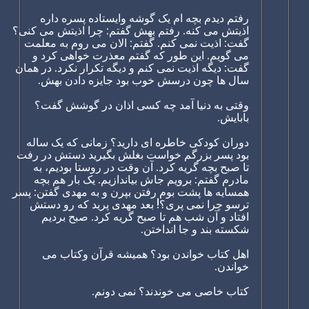
رفتم دیدم بچه ام یک گوشه وایستاده پسره داره
اذیتش می کنه. رفتم بهش گفتم: چرا اذیتش می کنی؟
گفت: اذیت نمی کنم. گفتم: الان می روم به معلمت
می گویم. این طور که گفتم معذرت خواهی کرد و
گفت: دیگه اذیت نمی کنم و دیگه تکرار نکرد. در همان
سال ها چون درسش خوب بود جایزه دادن بهش.
وقتی به دنیا آمد چه کسی اذان در گوشش گفت؟
بابایش.
دوران کودکی خاطره ای دارید؟ زمانی که یک ساله
بود پسر بزرگم خواست بغلش بگیرید دستش در رفت
تا صبح بچه گریه کرد. آن وقت در روستا بودیم، به
مادرم گفتم: برویم جاش بیاندازیم. یک بار هم بچه
همسایه ها پشت بوم رفتن بپرن و به مهدی گفتن: پسر
ترسو چرا نمی پری؟! بعد مهدی پرید که رو دستش
افتاد و آن شب هم تا صبح گریه کرد. صبح بردیم
شکسته بند و جا انداختن.
اهل کتاب خواندن بود؟ همیشه قرآن وکتاب می
خواندن.
کتاب خاصی می خوندند؟ نمی دونم.