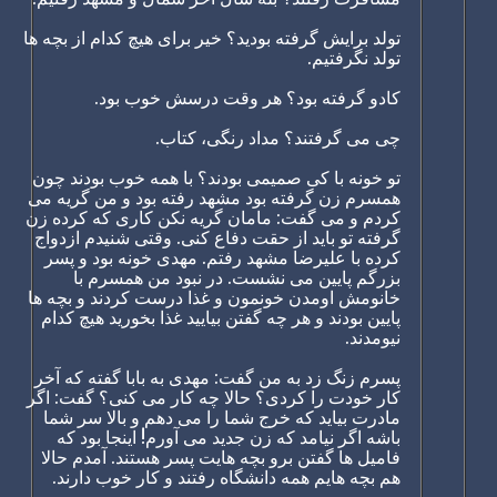
تولد برایش گرفته بودید؟ خیر برای هیچ کدام از بچه ها
تولد نگرفتیم.
کادو گرفته بود؟ هر وقت درسش خوب بود.
چی می گرفتند؟ مداد رنگی، کتاب.
تو خونه با کی صمیمی بودند؟ با همه خوب بودند چون
همسرم زن گرفته بود مشهد رفته بود و من گریه می
کردم و می گفت: مامان گریه نکن کاری که کرده زن
گرفته تو باید از حقت دفاع کنی. وقتی شنیدم ازدواج
کرده با علیرضا مشهد رفتم. مهدی خونه بود و پسر
بزرگم پایین می نشست. در نبود من همسرم با
خانومش اومدن خونمون و غذا درست کردند و بچه ها
پایین بودند و هر چه گفتن بیایید غذا بخورید هیچ کدام
نیومدند.
پسرم زنگ زد به من گفت: مهدی به بابا گفته که آخر
کار خودت را کردی؟ حالا چه کار می کنی؟ گفت: اگر
مادرت بیاید که خرج شما را می دهم و بالا سر شما
باشه اگر نیامد که زن جدید می آورم! اینجا بود که
فامیل ها گفتن برو بچه هایت پسر هستند. آمدم حالا
هم بچه هایم همه دانشگاه رفتند و کار خوب دارند.