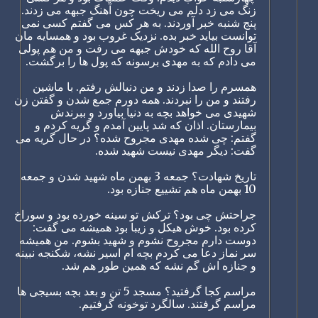
زنگ می زد دلم می ریخت چون آهنگ جبهه می زدند.
پنج شنبه خبر آوردند. به هر کس می گفتم کسی نمی
توانست بیاید خبر بده. نزدیک غروب بود و همسایه مان
آقا روح الله که خودش جبهه می رفت و من هم پولی
می دادم که به مهدی برسونه که پول ها را برگشت.
همسرم را صدا زدند و من دنبالش رفتم. با ماشین
رفتند و من را نبردند. همه دورم جمع شدن و گفتن زن
شهیدی می خواهد بچه به دنیا بیاورد و ببرندش
بیمارستان. اذان که شد پایین آمدم و گریه کردم و
گفتم: چی شده مهدی مجروح شده؟ در حال گریه می
گفت: دیگر مهدی نیست شهید شده.
تاریخ شهادت؟ جمعه 3 بهمن ماه شهید شدن و جمعه
10 بهمن ماه هم تشییع جنازه بود.
جراحتش چی بود؟ ترکش تو سینه خورده بود و سوراخ
کرده بود. خوش هیکل و زیبا بود همیشه می گفت:
دوست دارم مجروح نشوم و شهید بشوم. من همیشه
سر نماز دعا می کردم بچه ام اسیر نشه، شکنجه نبینه
و جنازه اش گم نشه که همین طور هم شد.
مراسم کجا گرفتید؟ مسجد 5 تن و بعد بچه بسیجی ها
مراسم گرفتند. سالگرد توخونه گرفتیم.