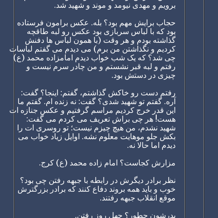
برویم و مهدی نیومد و موند و شهید شد.
حجاب برایش مهم بود؟ بله. عکس برامون فرستاده
بود که با لباس سربازی بود عکس رو لبه طاقچه
گذاشته بودم و هر وقت (با همون لباس ها دفنش
کردیم و نگذاشتن من برم) می دیدم می گفتم لباسات
چی شد؟ که یک شب خواب دیدم امامزاده محمد (ع)
رفتم و لبه قبر نشستم و من چادر سرم نیست و
چیزی در دستش بود.
رفتم دست رو خاکش گذاشتم، گفتم: اینجا؟ گفت:
آره. گفتم تو شهید شدی؟ گفت: نه زنده ام. گفتم ما
این قدر خرج کردیم مراسم گرفتیم و عکس جنازه ات
هست! هر چی براش تعریف می کردم می گفت:
شهید نشدم، من هیچ چیزم نیست؛ تو روسری ات را
بکش جلو موهایت معلوم نشه. اوایل زیاد خواب می
دیدم اما حالا نه.
مزارش کجاست؟ امام زاده محمد (ع) کرج.
نظر برادر دیگرش در رابطه با جبهه رفتن چی بود؟
خوب و باید همه بروند دفاع کنند که برادر بزرگترش
موقع انقلاب جبهه رفتند.
پدرشون چطور؟ چهل روز رفتن.