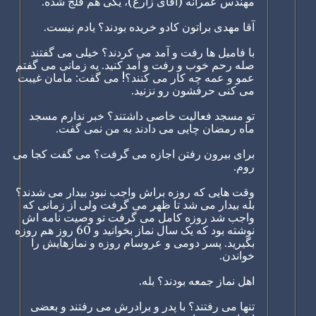
مهندس عمرانه (آقای زارع)، یکی هم فلج شده.
آقا مهدی براتون کادو خریده بودند؟ یادم نیست.
با فامیل ها رفت و آمد می کردند؟ خیلی می گفتند
صله رحم خوب و رفت و آمد کنید. یه زمانی می گفتم
عمو و عمه چه کار می کنند؟! می گفت: مامان غیبت
می کنی حرفشون رو نزنید.
تو مسجد فعالیت خاصی داشتند؟ خبر ندارم مسجد
ماه رمضان چایی می دادند به من نمی گفت.
برای بیرون رفتن اجازه می گرفت؟ می گفت کجا می
روم.
وقت هایی که روزه براش واجب نبود بیدار می شدند؟
بله بیدار می شد تا ظهر می گرفت ولی از زمانی که
واجب شد روزه کامل می گرفت تو وصیت نامه اش
نوشته بود که یک سال نماز بخوانید و 60 روز هم روزه
بگیرید. پسر دومی و عروسام روزه و نمازهایش را
خواندن.
اهل نماز جمعه بودند؟ بله.
تنها می رفتند؟ با پدر و برادرش می رفتند و بعضی