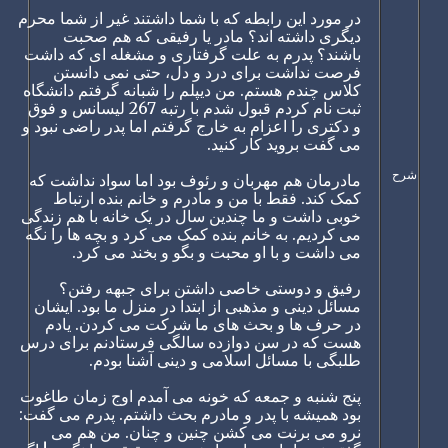
در مورد این رابطه که با شما داشتند غیر از شما محرم
دیگری داشته اند؟ مادر یا رفیقی که هم صحبت
باشند؟ پدرم به علت گرفتاری و مشغله ای که داشت
فرصت نداشت برای درد و دل، حتی نمی دانستن
کلاس چندم هستم. من دیپلم را شبانه گرفتم دانشگاه
ثبت نام کردم قبول شدم با رتبه 267 لیسانس و فوق
و دکتری را اعزام به خارج گرفتم اما پدر راضی نبود و
می گفت بروید کار کنید.
شرح
مادرمان هم مهربان و رئوف بود اما سواد نداشت که
کمک کند. فقط با من و مادرم و خانم بنده ارتباط
خوبی داشت و ما چندین سال در یک خانه با هم زندگی
می کردیم. به خانم بنده کمک می کرد و بچه ها را نگه
می داشت و با او محبت و بگو و بخند می کرد.
رفیق و دوستی خاصی داشتن برای جبهه رفتن؟
مسائل دینی و مذهبی از ابتدا در منزل ما بود. ایشان
در حرف ها و بحث های ما شرکت می کردن. یادم
هست که در سن دوازده سالگی فرستادنم برای درس
طلبگی با مسائل اسلامی و دینی آشنا بودم.
پنج شنبه و جمعه که خونه می آمدم اوج زمان طاغوت
بود همیشه با پدر و مادرم بحث داشتم. پدرم می گفت:
نرو می برنت می کشن چنین و چنان. من هم می