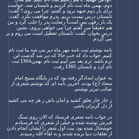
دوم، بهمن ماه ثبت نام کردیم و تابستان شد، خواست
برای بار دوم جبهه برود و گفتم: چرا می روی؟ گفت:
تابستان درس نیست بریم. پدرم موافقت نکرد. گفت
یک بار رفتی بس است! رضایت پدر را جلب کرد و من
هم حقیقتاً می گفتم چرا می خواهی بروی، بشین
درس بخوان. گفت: تابستان تعطیل است می روم و بر
می گردم.
نامه نوشتم ثبت نامه مهر ماه دیر می شه بیا ثبت نام
کنیم. جواب داد که خب حالا که دیر شد گذشت این
ترم باشد، ترم بعد می آییم ثبت نام. بهمن1364 ثبت
نام کرد و تابستان 1365 رفت.
به عنوان امدادگر رفته بود که در پایگاه بسیج امام
سجاد (ع) بودند. آخرین نامه ای که نوشتم شعری از
صائب تبریز نوشتم.
ز خار خار تعلق کشید و امان باش ز هر چه می کشید
از دل گریزان باشی
در جواب نامه شعری فرستاد که الان روی سنگ
قبرش نوشته شده و خیلی از شعری که فرستادم
خوشحال شده بود. بیت اول شعر را ایشان انجام دادن
از تعلقات دنیا بریده شدند و به لقاء الله رسیدند.