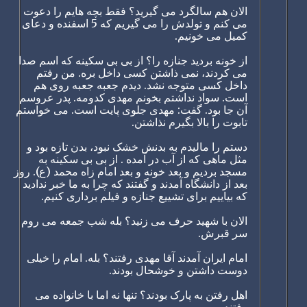
الان هم سالگرد می گیرید؟ فقط بچه هایم را دعوت
می کنم و تولدش را می گیریم که 5 اسفنده و دعای
کمیل می خونیم.
از خونه بردید جنازه را؟ از بی بی سکینه که اسم صدا
می کردند، نمی ذاشتن کسی داخل بره. من رفتم
داخل کسی متوجه نشد. دیدم جعبه جعبه روی هم
است. سواد نداشتم بخونم مهدی کدومه. پدر عروسم
آن جا بود. گفت: مهدی جلوی پایت است. می خواستم
تابوت را بالا بگیرم نذاشتن.
دستم را مالیدم به بدنش خشک نبود، بدن تازه بود و
مثل ماهی که از آب در آمده . از بی بی سکینه به
مسجد بردیم و بعد خونه و بعد امام زاه محمد (ع). روز
بعد از دانشگاه آمدند و گفتند که چرا به ما خبر ندادید
که بیاییم برای تشییع جنازه و فیلم برداری کنیم.
الان با شهید حرف می زنید؟ بله شب جمعه می روم
سر قبرش.
امام ایران آمدند آقا مهدی رفتند؟ بله. امام را خیلی
دوست داشتن و خوشحال بودند.
اهل رفتن به پارک بودند؟ تنها نه اما با خانواده می
رفتند.