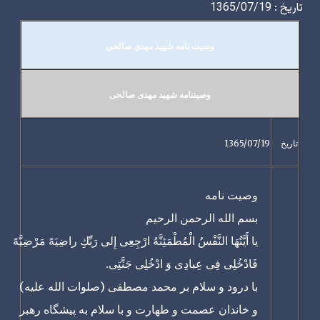
تاريخ :
1365/07/19
وصیت نامه شهید مهدي صالحي
وصيتنامه شهيد مهدی صالحی
تاريخ
1365/07/19
وصیت نامه
بسم الله الرحمن الرحیم
یا أَیَّتُهَا النَّفْسُ الْمُطْمَئِنَّهُ ارْجِعِی إِلی رَبِّكِ راضِیَهً مَرْضِیَّهً
فَادْخُلِی فِی عِبادِی وَ ادْخُلِی جَنَّتِی.
با درود و سلام بر محمد مصطفی (صلوات الله علیه)
و خاندان عصمت و طهارت و با سلام به پیشگاه رهبر