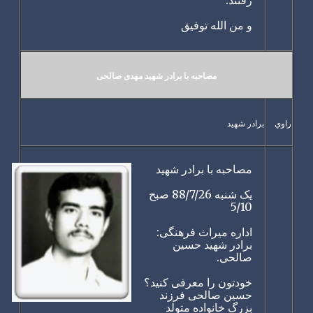
و من الله توفیق
مصاحبه با برادر شهید مهدی صالحی
راوي
برادر شهيد
مصاحبه با برادر شهید
یک شنبه 88/7/26 صبح
5/10
اداره میراث فرهنگی:
برادر شهید حسین
صالحی.
خودتون را معرفی کنید؟
حسین صالحی فرزند
بزرگ خانواده متولد