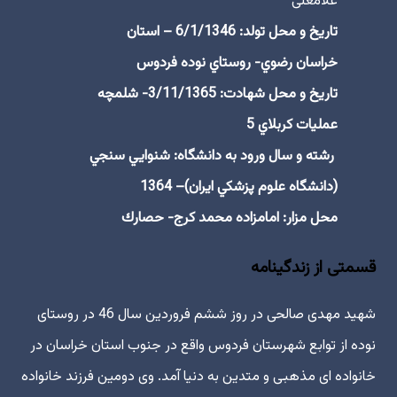
غلامعلی
تاريخ و محل تولد: 6/1/1346
–
استان
خراسان رضوي- روستاي نوده فردوس
تاريخ و محل شهادت: 3/11/1365- شلمچه
عمليات كربلاي 5
رشته و سال ورود به دانشگاه: شنوايي سنجي
(دانشگاه علوم پزشكي ايران)
–
1364
محل مزار: امامزاده محمد كرج- حصارك
قسمتی از زندگینامه
شهید مهدی صالحی در روز ششم فروردین سال 46 در روستای
نوده از توابع شهرستان فردوس واقع در جنوب استان خراسان در
خانواده ای مذهبی و متدین به دنیا آمد. وی دومین فرزند خانواده