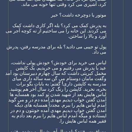
کرد، آشپزی می کرد وقتی تنها خونه می ماند.
موتور یا دوچرخه داشت؟ خیر
به پدرش کمک می کرد؟ بله اگر کاری داشت کمک
می کردند. این خانه را می ساختیم از ته کوچه آجر می
آورد و بالا را ساختن.
پول تو جیبی می دادید؟ بله برای مدرسه رفتن، پدرش
می داد.
لباس می خرید برای خودش؟ خودش پولی نداشت،
عید با پدرش می رفتیم و می خریدیم. یک کاپشن
مخمل کبریتی داشت که سال چهارم دبیرستان بود آمد
وگفت مامان دوستام می گن سه ساله داری میای
مدرسه یه کاپشن داری! گفتم: به بابات بگو برات
بخره، نخرید. کاپشن را رنگ کرد سال آخر هم پوشید.
لباس هایش بعد از شهید شدن تو کمد بود همسایه ها
آمدن گفتن خواب دیدیم مهدی آمده دم در و می گوید
آمدم لباس هایم را ببرم. مجدداً همسایه های دیگه
آمدن گفتن خواب دیدیم مهدی آمده خونتون و دم در
ایستاده و میگه آمدم لباس هایم را ببرم بعد دادم به
فقیر همه لباس هایش را.
مسافرت رفتند؟ بله سال آخر شمال و مشهد رفتیم.