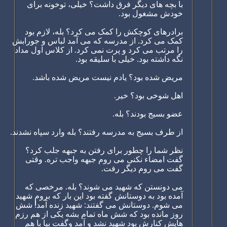
با بچه های دیگر فرق داشت؟ خیلی، توخونه برای
خودش مشغول بود.
برادرهای کوچکش را کمک می کرد؟ بله، لازم بود
کمک می کرد. از مدرسه که می آمد لباس و جورابش
را مرتب می کرد و پرت نمی کرد. از کلاس اول مداد
نگه داشته بود. خیلی با سلیقه بود.
مریض شده بود؟ یادم نیست مریض شده باشد.
اهل شوخی بود؟ خیر.
عضو بسیج بودند؟ بله.
از طرف بسیج به مدرسه رفتند؟ بله وارد سپاه نشدند.
نظر شما را چطور برای رفتن به جبهه جلب کرد؟
گفت امضاء نکنی می روم جبهه واجب تره. وقتی
گفت می روم دیگر رفت.
می دونستن که شهید می شوند؟ بله. مرخصی که
آمده بود به دوستانش گفته بود این بار که بروم شهید
می شوم. دوستانش می گفتند: شهید زنده آمد! شش
روز مانده بود که شش ماه تمام بشه یکی از هم رزم
هایش کنارش بود شهید نشد و آمد وگفت بیا با هم