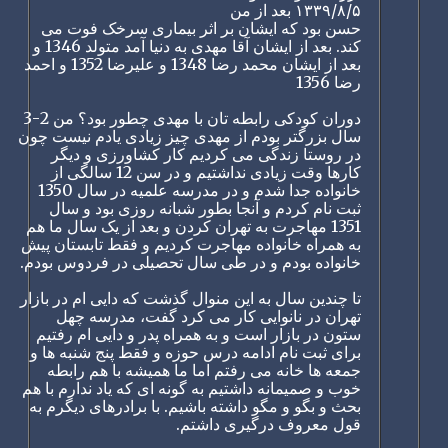
۱۳۳۹/۸/۵ بعد از من
حسن بود که ایشان بر اثر بیماری سرخک فوت می
کند. بعد از ایشان آقا مهدی به دنیا آمد متولد 1346 و
بعد از ایشان محمد رضا 1348 و علیرضا 1352 و احمد
رضا 1356
دوران کودکی رابطه تان با مهدی چطور بود؟ من 2-3
سال بزرگتر بودم از مهدی چیز زیادی یادم نیست چون
در روستا زندگی می کردیم کار کشاورزی و دیگر
کارها وقت زیادی نداشتیم و در سن 12 سالگی از
خانواده جدا شدم و در مدرسه علمیه در سال 1350
ثبت نام کردم و آنجا بطور شبانه روزی بود و سال
1351 مهاجرت به تهران کردن و بعد از یک سال ما هم
به همراه خانواده مهاجرت کردیم و فقط تابستان پیش
خانواده بودم و در طی سال تحصیلی در فردوس بودم.
تا چندین سال به این منوال گذشت که دایی ام در بازار
تهران در نانوایی کار می کرد گفت، مدرسه چهل
ستون در بازار است و به همراه پدر و دایی ام رفتیم
برای ثبت نام ادامه درس حوزه و فقط پنج شنبه ها و
جمعه ها خانه می رفتم اما ما همیشه با هم رابطه
خوب و صمیمانه داشتیم به گونه ای که یاد ندارم با هم
بحث و بگو و مگو داشته باشیم. با برادرهای دیگرم به
قول معروف درگیری داشتم.