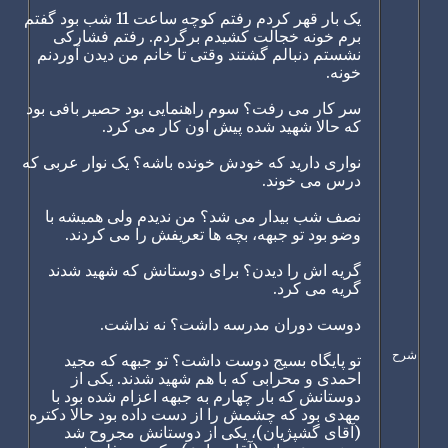
یک بار قهر کردم رفتم کوچه ساعت 11 شب بود گفتم
برم خونه خجالت کشیدم برگردم. رفتم فشارکی
نشستم دنبالم گشتند وقتی تا خانم من دیدن آوردنم
خونه.
سر کار می رفت؟ سوم راهنمایی بود حصیر بافی بود
که حالا شهید شده پیش اون کار می کرد.
نواری دارید که خودش خونده باشه؟ یک نوار عربی که
درس می خوند.
نصف شب بیدار می شد؟ من ندیدم ولی همیشه با
وضو بود تو جبهه، بچه ها تعریفش را می کردند.
گریه اش را دیدن؟ برای دوستانش که شهید شدند
گریه می کرد.
دوست دوران مدرسه داشت؟ نه نداشت.
شرح
تو پایگاه بسیج دوست داشت؟ تو جبهه که مجید
احمدی و محرابی که با هم شهید شدند. یکی از
دوستانش که بار چهارم به جبهه اعزام شده بود با
مهدی بود که چشمش را از دست داده بود حالا دکتره
(آقای گشپژیان)، یکی از دوستانش مجروح شد