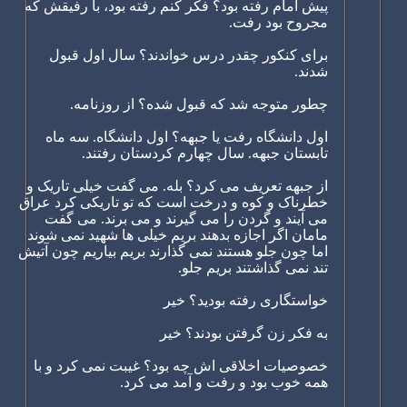
پیش امام رفته بود؟ فکر کنم رفته بود، با رفیقش که
مجروح بود رفت.
برای کنکور چقدر درس خواندند؟ سال اول قبول
شدند.
چطور متوجه شد که قبول شده؟ از روزنامه.
اول دانشگاه رفت یا جبهه؟ اول دانشگاه. سه ماه
تابستان جبهه. سال چهارم کردستان رفتند.
از جبهه تعریف می کرد؟ بله. می گفت خیلی تاریک و
خطرناک و کوه و درخت است که تو تاریکی کرد عراق
می آیند و گردن را می گیرند و می برند. می گفت
مامان اگر اجازه بدهند بریم خیلی ها شهید نمی شوند
اما چون جلو هستند نمی گذارند بریم بیاریم چون آتیش
تند نمی گذاشتند بریم جلو.
خواستگاری رفته بودید؟ خیر
به فکر زن گرفتن بودند؟ خیر
خصوصیات اخلاقی اش چه بود؟ غیبت نمی کرد و با
همه خوب بود و رفت و آمد می کرد.