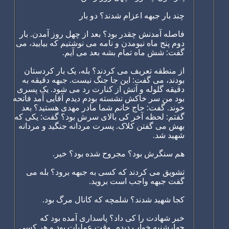
چند بار جبهه اعزام شدند؟ دو بار
فاصله آمدنش چقدر بود؟ بعد از چهل روز آمدن. بار
دوم پنج ماه نیومدن و نامه می نوشتیم که بیایید، می
گفت: شش ماه تمام بشه بعد می آیم.
از منطقه تعریف می کردند؟ بله، یک بار کردستان
بودند، می گفت: این جا جنگ نیست. جبهه دقیقه به
دقیقه گلوله و آتش از کنارت رد می شود. یک پسری
بود من سر خاکش نشسته بودم دیدم آقایی آمد فاتحه
خوند. گفت: حاج خانم شما مادر مهدی هستید؟ بعد
گفتم: لحظه آخر کی بالای سرش بود؟ گفت: یکی که
بهش می گفتن کلاک. پسرت مردانه جنگید و مردانه
شهید شد.
هم سنگرش بود؟ مجروح شده بود؟ خیر.
تشویق می کردند که کسی به جبهه برود؟ بله می
گفت جبهه واجب است بروید.
کجا شهید شدند؟ شلمچه که کانال مرگ بود.
خبر شهادت را کی داد؟ پاسداری آمده بود که
چهارشنبه خواب دیدم. وقت عملیات بود و هر کسی