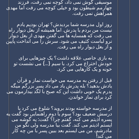
موسیقی گوش نمی داد، کوچه نمی رفت، فرزند
چهارمم شیطون بود و خیلی کوچه می رفت اما مهدی
همراهش نمی رفت.
روز اول مدرسه شما بردیدش؟ تهران بودیم یادم
نیست من بردم یا پدرش. اما همیشه از بغل دیوار راه
می رفت که همسایه ها می گفتن مهدی از بغل دیوار
نرو لباست کثیف می شود. سرش را می انداخت پایین
و از بغل دیوار راه می رفت.
به بازی خاصی علاقه داشت؟ یک چیزهایی برای
خودش اختراع می کرد. با سیم {...} می نشست تو
خونه و یک کارهایی می کرد.
قبل از رفتن به مدرسه می خواست نماز و قرآن
یادش بدهید؟ بله پدرش یاد می داد پسر بزرگم میگه
پدرم یک خوبی داشت این که صبح با لگد بیدارمون می
کرد برای نماز خواندن.
از مدرسه خواسته بودند بروید؟ شلوغ می کرد یا
درسش ضعیف بود؟ سوم یا دوم راهنمایی بود گفت یه
پسره اذیتم می کنه، گفتم چرا؟ گفت: یه گوشه می
ایستم اذیتم می کند. گفت بیا مدرسه ولی نگو من
مادرشم، من می ایستم بعد ببین پسر با من چه کار
می کند!