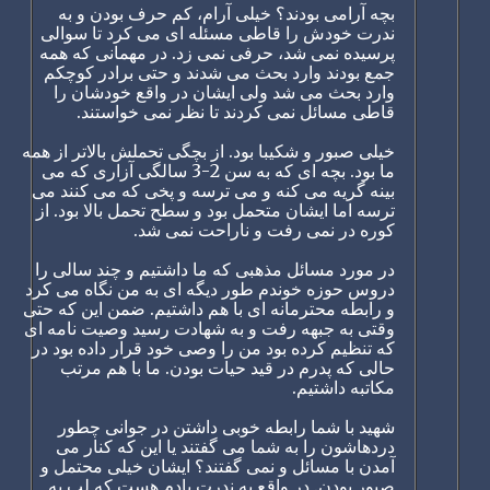
بچه آرامی بودند؟ خیلی آرام، کم حرف بودن و به
ندرت خودش را قاطی مسئله ای می کرد تا سوالی
پرسیده نمی شد، حرفی نمی زد. در مهمانی که همه
جمع بودند وارد بحث می شدند و حتی برادر کوچکم
وارد بحث می شد ولی ایشان در واقع خودشان را
قاطی مسائل نمی کردند تا نظر نمی خواستند.
خیلی صبور و شکیبا بود. از بچگی تحملش بالاتر از همه
ما بود. بچه ای که به سن 2-3 سالگی آزاری که می
بینه گریه می کنه و می ترسه و پخی که می کنند می
ترسه اما ایشان متحمل بود و سطح تحمل بالا بود. از
کوره در نمی رفت و ناراحت نمی شد.
در مورد مسائل مذهبی که ما داشتیم و چند سالی را
دروس حوزه خوندم طور دیگه ای به من نگاه می کرد
و رابطه محترمانه ای با هم داشتیم. ضمن این که حتی
وقتی به جبهه رفت و به شهادت رسید وصیت نامه ای
که تنظیم کرده بود من را وصی خود قرار داده بود در
حالی که پدرم در قید حیات بودن. ما با هم مرتب
مکاتبه داشتیم.
شهید با شما رابطه خوبی داشتن در جوانی چطور
دردهاشون را به شما می گفتند یا این که کنار می
آمدن با مسائل و نمی گفتند؟ ایشان خیلی محتمل و
صبور بودن. در واقع به ندرت یادم هست که لب به