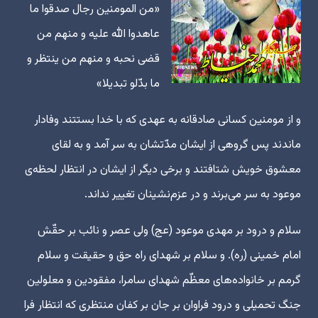
«من المومنین رجال صدقوا ما
عاهدوا الله علیه و منهم من
قضی نحبه و منهم من ینتظر و
ما بدّلو تبدیلا»
و از مومنین کسانی صادقانه به عهدی که با خدا بستتند وفادار
ماندند پس گروهی از ایشان مدّتشان به سر آمد و به لقای
معشوق خویش شتافتند و برخی دیگر از ایشان در انتظار لحظه‌ی
موعود به سر می‌برند و در عزم‌نشینان تغییر نداند.
سلام و درود بر مهدی موعود (عج) ولی عصر و نائب بر حقّش
امام خمینی (ره). و سلام بر شهدای راه حق و حقیقت و سلام
گرمم بر خانواده‌های معظّم شهدای سامرا، مفقودین و معلولین
جنگ تحمیلی و درود فراوان بر جان بر کفان منتظری که انتظار فرا