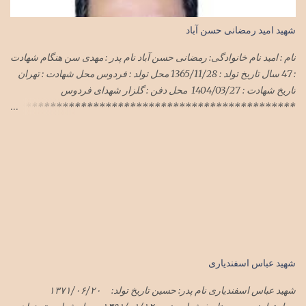
شهید امید رمضانی حسن آباد
نام : امید نام خانوادگی: رمضانی حسن آباد نام پدر : مهدی سن هنگام شهادت
: 47 سال تاریخ تولد : 1365/11/28 محل تولد : فردوس محل شهادت : تهران
تاریخ شهادت : 1404/03/27 محل دفن : گلزار شهدای فردوس
**********************************************
***************************** سرهنگ امید رمضانی
حسن آباد در حمله وحشیانه رژیم سفاک صهیونی با پشتیبانی شیطان بزرگ
آمریکای جنایتکار به میهن اسلامیمان ایران در هفته گذشته در تهران به
شهادت رسید پیکر این شهید سرافراز فردا یک شنبه ۱تیرماه۱۴۰۴ در
فردوس تشییع و در گلزار شهدای فردوس به خاک سپرده شد
شهید عباس اسفندیاری
شهید عباس اسفندیاری نام پدر: حسین تاریخ تولد: ۱۳۷۱/۰۶/۲۰