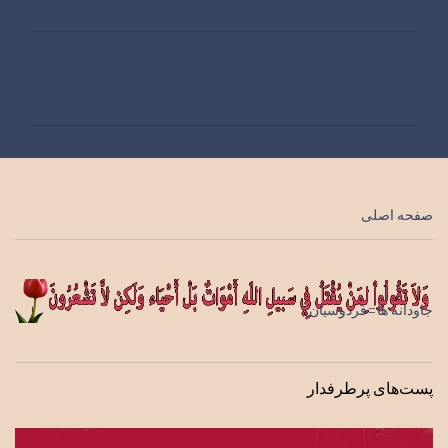
ن
ظ
ر
ا
ت
صفحه اصلی
جاودانه ها=فردوسیان
پست‌های پرطرفدار