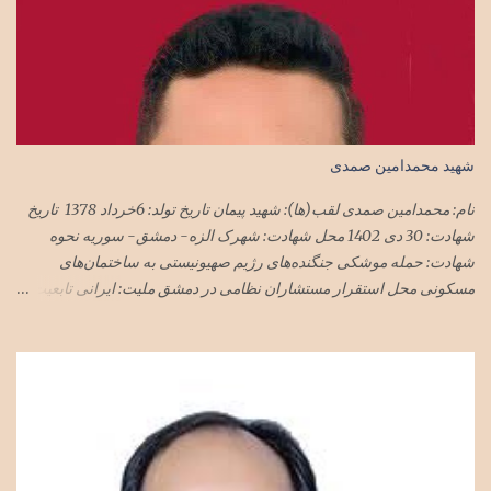
شهید محمدامین صمدی
نام: محمدامین صمدی لقب(ها): شهید پیمان تاریخ تولد: 6خرداد 1378 تاریخ
شهادت: 30 دی 1402 محل شهادت: شهرک الزه- دمشق- سوریه نحوه
شهادت: حمله موشکی جنگنده‌های رژیم صهیونیستی به ساختمان‌های
مسکونی محل استقرار مستشاران نظامی در دمشق ملیت: ایرانی تابعیت:
ایران محل زندگی: تهران نام پدر: مجید