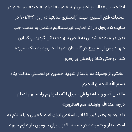
ابوالحسنی عدالت پناه پس از سه مرتبه اعزام به جبهه سرانجام در
عملیات فتح المبین جهت آزادسازی سایتها در روز ۷/۱/۱۳۶۱ در
سایت ۵ دزفول در اثر اصابت تیرمستقیم دشمن به سمت چپ
بدن در منطقه شوش به فیض شهادت نائل گردید. پیکر این
شهید پس از تشییع در گلستان شهدا بشرویه به خاک سپرده
شد. روحش شاد وراهش پر رهرو .
بخشي از وصيتنامه پاسدار شهيد حسين ابوالحسني عدالت پناه
بسم الله الرحمن الرحيم
«الذين آمنو و جاهدوا في سبيل الله باموالهم وانفسهم اعظم
درجه عندالله واولئك هم الفائزون»
با درود به رهبر كبير انقلاب اسلامي ايران امام خميني و با سلام به
امت بيدار و هميشه در صحنه. اكنون براي سومين بار عازم جبهه