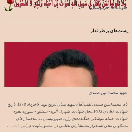
جاودانه ها=فردوسیان
پست‌های پرطرفدار
شهید محمدامین صمدی
نام: محمدامین صمدی لقب(ها): شهید پیمان تاریخ تولد: 6خرداد 1378 تاریخ
شهادت: 30 دی 1402 محل شهادت: شهرک الزه- دمشق- سوریه نحوه
شهادت: حمله موشکی جنگنده‌های رژیم صهیونیستی به ساختمان‌های
مسکونی محل استقرار مستشاران نظامی در دمشق ملیت: ایرانی تابعیت: