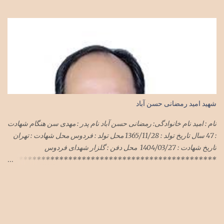
ایران محل زندگی: تهران نام پدر: مجید
شهید امید رمضانی حسن آباد
نام : امید نام خانوادگی: رمضانی حسن آباد نام پدر : مهدی سن هنگام شهادت
: 47 سال تاریخ تولد : 1365/11/28 محل تولد : فردوس محل شهادت : تهران
تاریخ شهادت : 1404/03/27 محل دفن : گلزار شهدای فردوس
**********************************************
***************************** سرهنگ امید رمضانی
حسن آباد در حمله وحشیانه رژیم سفاک صهیونی با پشتیبانی شیطان بزرگ
آمریکای جنایتکار به میهن اسلامیمان ایران در هفته گذشته در تهران به
شهادت رسید پیکر این شهید سرافراز فردا یک شنبه ۱تیرماه۱۴۰۴ در
فردوس تشییع و در گلزار شهدای فردوس به خاک سپرده شد