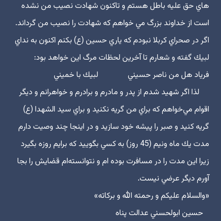
هاي حق عليه باطل هستم و تاكنون شهادت نصيب من نشده
است از خداوند بزرگ مي خواهم كه شهادت را نصيب من گرداند.
اگر در صحراي كربلا نبودم كه ياري حسين (ع) بكنم اكنون به نداي
لبيك گفته و شعارم تا آخرين لحظات مرگ اين خواهد بود:
فرياد هل من ناصر حسيني لبيك با خميني
لذا اگر شهيد شدم از پدر و مادرم و برادرم و خواهرانم و ديگر
اقوام مي‌خواهم كه براي من گريه نكنيد و براي سيد الشهدا (ع)
گريه كنيد و صبر را پيشه خود سازيد و در اينجا چند وصيت دارم
مدت يك ماه ونيم (45 روز) به كسي بگوييد كه برايم روزه بگيرد
زيرا اين مدت را در مسافرت بوده ام و نتوانسته‌ام قضايش را بجا
آورم ديگر عرضي نيست.
«والسلام عليكم و رحمته الله و بركاته»
حسين ابولحسني عدالت پناه