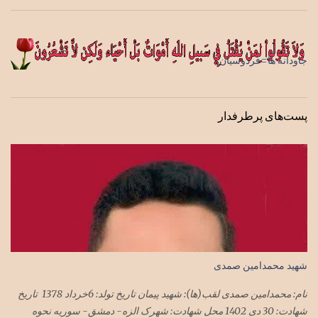
جاودانه ها=فردوسیان
پست‌های پرطرفدار
شهید محمدامین صمدی
نام: محمدامین صمدی لقب(ها): شهید پیمان تاریخ تولد: 6خرداد 1378 تاریخ
شهادت: 30 دی 1402 محل شهادت: شهرک الزه- دمشق- سوریه نحوه