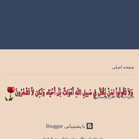
ن
ظ
ر
ا
ت
صفحه اصلی
جاودانه ها=فردوسیان
‏با پشتیبانی Blogger
استفاده از مطالب سایت با ذکر منبع بلامانع است