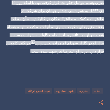
ضرب‌وشتم عوامل حکومت قرار گرفته بود. تا اینکه روز 12
دی 1357، به همراه تنی چند از جوانان برای شرکت در
تظاهرات و کمک به تظاهرکنندگان در گالیکش، به آن منطقه
رفتند و نیروهای حکومت پهلوی به آنها حمله کردند. او به همراه
هفت نفر از دوستانش بر اثر اصابت گلوله به شهادت رسیدند.
(ع)
مزار او در گلزار شهدای امامزاده یحیی‌بن‌زید
در گنبد کاووس
قرار دارد. برادر او علیرضا نیز شهید شده است.
انقلاب
بشرویه
شهدای بشرویه
شهید عباس فرقانی