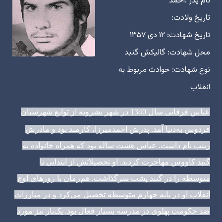
نام پدر :احمد
تاریخ ولادت:
تاریخ شهادت: ۱۲ دی ۱۳۵۷
محل شهادت: گالیکش گنبد
نوع شهادت: حوادث مربوط به
انقلاب
عباس فرقانی سال 1340 در شهر بشرویه از توابع شهرستان
فردوس به‌دنیا آمد. پدرش احمدمیرزا، کارمند بود و مادرش
زینب نام داشت. عباس هشت ساله بود که همراه خانواده به
گنبد کاووس مهاجرت کردند. او تحصیلاتش از ابتدایی تا
متوسطه را در گنبد پشت سرگذاشت. هم‌زمان با روزهای اوج
انقلاب او در پایه چهارم متوسطه تحصیل می‌کرد و در مبارزات
ضد حکومت پهلوی در مدرسه بسیار فعال بود. یک‌بار نیز مورد