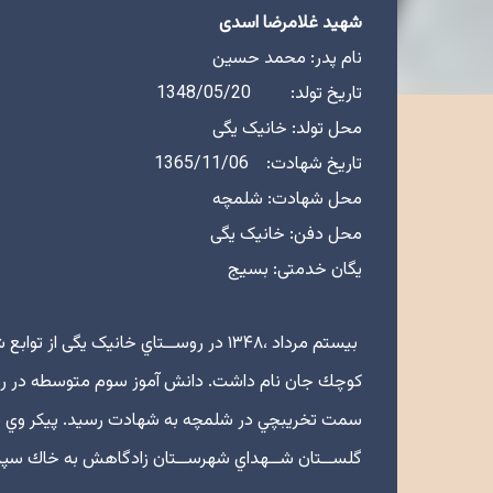
شهید غلامرضا اسدی
نام پدر: محمد حسین
تاریخ تولد: 1348/05/20
محل تولد: خانیک یگی
تاریخ شهادت: 1365/11/06
محل شهادت: شلمچه
محل دفن: خانیک یگی
یگان خدمتی: بسیج
بيستم مرداد ،۱۳۴۸ در روســتاي خانیک
گلســتان شــهداي شهرســتان زادگاهش به خاك سپر