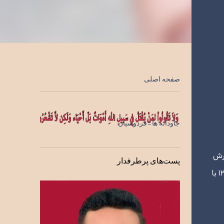
صفحه اصلی
جاودانه ها=فردوسیان
درش
پست‌های پرطرفدار
كوچك جان نام داشت. دانش آموز سوم متوسطه در رشته فرهنگ و ادب بود. از ســوي بســيج به جبهه رفت. ششم بهمن ،۱۳۶۵ با