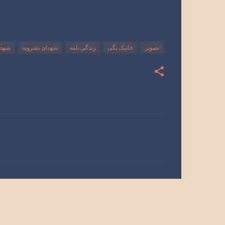
تصویر
خانیک یگی
زندگی نامه
شهدای بشرویه
شهدا
ن
ظ
ر
ا
ت