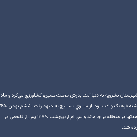
 یگی از توابع شهرستان بشرويه به دنيا آمد. پدرش محمدحسين، كشاورزي مي‌كرد و ما
سمت تخريبچي در شلمچه به شهادت رسيد. پيكر وي مدتها در منطقه بر جا ماند و سي ام ارديبهشت ،۱۳۷۴ پس از تفحص در
ده شد.