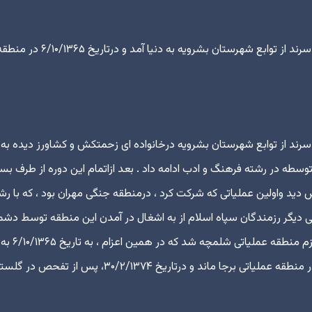
شهید غلامرضا اسدی در تاریخ ۲۰/۵/۱۳۴۸ در روستای سرند از توابع شهرستان بشرویه به دنیا آمد و درتاریخ ۶/۱۰/۱۳۶۵
ی در تاریخ ۲۰/۵/۱۳۴۸ در روستای سرند از توابع شهرستان بشرویه درخانواده ای زحمتکش و کشاورز دیده به
طه در رشته فرهنگ و ادب ادامه داد . بعد ازاتمام این دوره از طرف بس
مدت ۳۵ روز در اهواز آموزش دید واولین عملیاتی که شرکت کرد ، درمنطقه جنگی مهران بود ، که با 
اهی دیگر رزمندگان سپاه اسلام از به اشغال در آمدن این منطقه توسط دش
جلوگیری نمایند . شهید عزیز ، به عنوان تخریب چی عازم منطقه عملیاتی شلمچه شد که در همین اعزام ، به تاریخ ۶/۱۰/۱۳۶۵ به
فیض شهادت نائل آمد . پیکر مطهر شهید ، مدت ها در منطقه عملیاتی برجا ماند و درتاریخ ۳۰/۲/۱۳۷۴، پس از تفحص