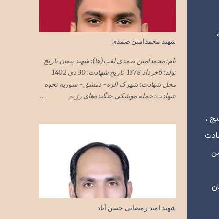
 در منطقه
شهید محمدامین صمدی
نام: محمدامین صمدی لقب(ها): شهید پیمان تاریخ
تولد: 6خرداد 1378 تاریخ شهادت: 30 دی 1402
محل شهادت: شهرک الزه- دمشق- سوریه نحوه
شهادت: حمله موشکی جنگنده‌های رژیم
صهیونیستی به ساختمان‌های مسکونی محل
یج ،
استقرار مستشاران نظامی در دمشق ملیت:
ایرانی تابعیت: ایران محل زندگی: تهران نام پدر:
رشادت
مجید
من
 در گلستان
شهید امید رمضانی حسن آباد