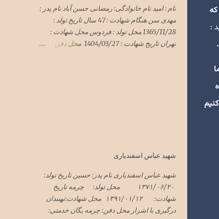
نام : امید نام خانوادگی: رمضانی حسن آباد نام پدر :
که
مهدی سن هنگام شهادت : 47 سال تاریخ تولد :
 :
1365/11/28 محل تولد : فردوس محل شهادت :
تهران تاریخ شهادت : 1404/03/27 محل دفن :
گلزار شهدای فردوس
*******************************
ا
*******************************
ه
************* سرهنگ امید رمضانی
حسن آباد در حمله وحشیانه رژیم سفاک صهیونی
کنیم
با پشتیبانی شیطان بزرگ آمریکای جنایتکار به میهن
اسلامیمان ایران در هفته گذشته در تهران به
شهادت رسید پیکر این شهید سرافراز فردا یک
شنبه ۱تیرماه۱۴۰۴ در فردوس تشییع و در گلزار
شهید عباس اسفندیاری
شهدای فردوس به خاک سپرده شد
شهید عباس اسفندیاری نام پدر: حسین تاریخ تولد:
۱۳۷۱/۰۶/۲۰ محل تولد: چرمه تاریخ
شهادت: ۱۳۹۱/۰۱/۱۲ محل شهادت:نهبندان
درگیری با اشرار محل دفن: چرمه یگان خدمتی: