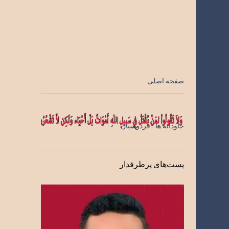
صفحه اصلی
جاودانه ها=فردوسیان
پست‌های پرطرفدار