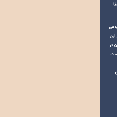
طا
ب می
 این
ن در
دست
ن