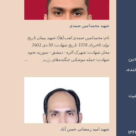
شهید محمدامین صمدی
نام: محمدامین صمدی لقب(ها): شهید پیمان تاریخ
تولد: 6خرداد 1378 تاریخ شهادت: 30 دی 1402
محل شهادت: شهرک الزه- دمشق- سوریه نحوه
دین
شهادت: حمله موشکی جنگنده‌های رژیم
صهیونیستی به ساختمان‌های مسکونی محل
خنده،
استقرار مستشاران نظامی در دمشق ملیت:
ایرانی تابعیت: ایران محل زندگی: تهران نام پدر:
مجید
قیت
شهید امید رمضانی حسن آباد
 دوره دبیرستان، همزمان با پیروزیانقلاب اسلامی و برچیده شدن بساط رژیم ستمشاهی بود. بین سالهای ۱۳۶۱ و ۱۳۶۲