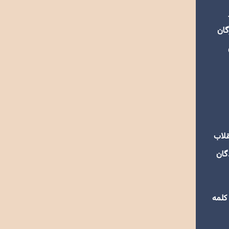
گان
قلاب
گان
کلمه