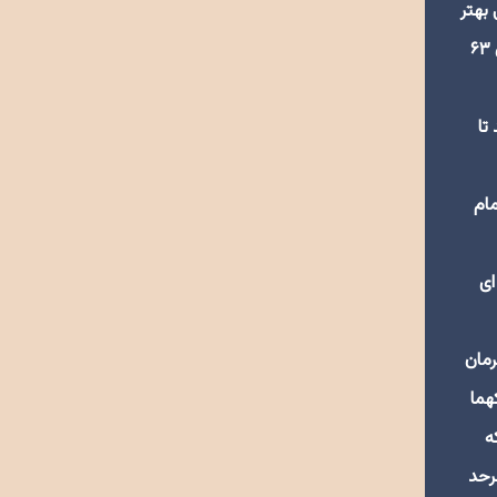
 بهتر
به دست آورم، زیرامن هیچ مقامی را بالاتر از سربازی امام زمان (عج) و شهادت در راه الله نمی بینم هماکنون که روزهای اول سال ۶۳
تا
مام
ای
رمان
هما
ه
رحد