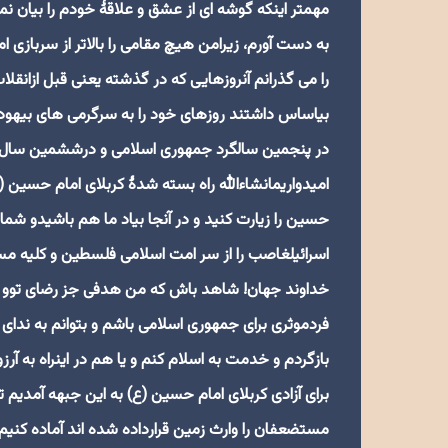
مهمتر اینکه گوشه ای از عشق و علاقۀ خودم را بیان نمایم
را می گذرانم آنروزهایی که در گذشته یعنی قبل ازانقل
بیاساس داشتند روزهای خود را به سرگرمی های بیهوده 
در پنجمین سالگرد جمهوری اسلامی و درششمین سال پیرو
امیدواریمانشاءالله راه بسته شدۀ کربلای امام حسین 
حسین را زیارت کنید و در آنجا بیاد ما هم باشیدو شما
اسرائیلغاصب را از سر امت اسلامی فلسطین و کلیه مسل
خداوند جهان! شاهد باش که من هدفی جز رضای توو اعتلا
فردموثری برای جمهوری اسلامی باشم و بتوانم به ندای
بازگردم و خدمت به اسلام کنم و یا هم در اینراه به 
برای آزادی کربلای امام حسین (ع) به این جبهه آمدیم ت
مستضعفان را وارث زمین قرارداده شده اند آماده کنیم