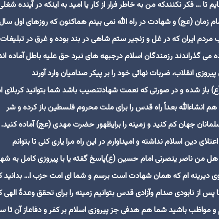
 تا … فکر نکنندکه من به خاطر فرار از کار یا امید به اینکه در آینده شغلی
اب مردم ایران که در غل و زنجیر ستم شاهی در بند بوده و غرق در تبلیغات
می گذراندند رزمندگان اسلام درجبهه های نبرد حق علیه باطل آماده اند 
زی انقلاب، ضربات نهائی خود را بر پیکر صدامیان وارد آورند
(ع) باز شده و در صورتی که نعمت شهادتنصیب باشد شما بتوانید کربلای ا
 هم انشاءالله بعداً راه قدس را برای ملت محروم فلسطین باز کرده و شر
مانان جهان کم کنید و زمینه را برایظهور حضرت مهدی (عج) آماده کنید. 
ی دین اسلام نداشته و امیداوارم در این راه مرا یاری کنی تا بتوانم
 هل من ناصر ینصرنی امام حسین (ع)پاسخ گفته یا با پیروزی کامل به شه
آرزوی دیرینه ام که همان شهادت است برسم و شما ای امت حزب ا… بدانید ک
ا پس از نابودی صدام وآزادی قدس بتوانیم زمینه را برای تحقق وعدۀ الهی ک
 و مواظب باشید شما هم هدفی جز پیروزی اسلام بر کفر و دفاعاز آن تا س