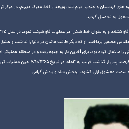
به جبهه های کردستان و جنوب اعزام شد. ویبعد از اخذ مدرک دیپلم، در مرکز تر
غول به تحصیل گردید.
در سال ۱۳۶۴ مجدداً حال و هوای جبهه او را به منطقه فاو کشاند و به عنوان خط شکن، در عم
قدس معلمی پرداخت. او که دیگر طاقت ماندن در دنیا را نداشت و عشق 
مالامال کرده بود، برای آخرین بار به جبهه رفت و در منطقه عملیاتی ام
الرصاص، سرپرستی ۴۰ نفر از گروه غواصان را به عهده گرفت. پس از گذشت قریب به ۳ماه، در تاریخ /۱۰/۱۳۶۵