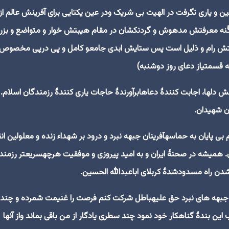
ین و یاری نگرفت در الهیت بی شریک ودر عین یکتایی برای آفرینش عالم از
ز کُنه معرفتش مدهوش و گردنکشان در مقام هیبتش خوار و متواضع و بزر
تش رام و ذلیل است پس ستایش ابدی جامعو کامل و پی درپی مخصوص
ه قسمتیاز دعای روز دوشنبه)
 دلها، اجابت کنندۀ دعاهابرآورندۀ حاجات یاری کنندۀ رزمندگان اسلام.
ن شهیدان.
م بی پایان به حماسهآفرینان جبهه نبرد و درود بر شهداء زنده و معلولین ان
همیشه در صحنۀ ایران و به امید پیروزی و موفقیت هرچهسریعتر رزمند
 شدن راه مسدودشدۀ کربلای اباعبدالله الحسین.
در جبهه های نبرد حق علیهباطل شرکت کنم فرصت را غنیمت شمرده و چند 
ن بندۀ گناهکار خود نمود چند سطری یادگار از من باقی بماند واز آنها