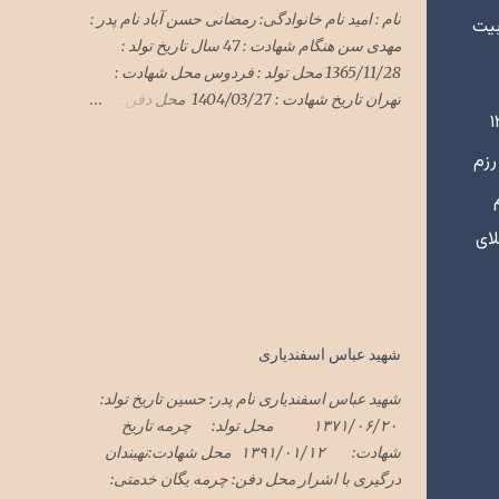
نام : امید نام خانوادگی: رمضانی حسن آباد نام پدر :
بیت
مهدی سن هنگام شهادت : 47 سال تاریخ تولد :
1365/11/28 محل تولد : فردوس محل شهادت :
تهران تاریخ شهادت : 1404/03/27 محل دفن :
لیات فاو شرکت نمود. در سال ۱۳۶۵
گلزار شهدای فردوس
*******************************
رزم
*******************************
************* سرهنگ امید رمضانی
حسن آباد در حمله وحشیانه رژیم سفاک صهیونی
۴ حین عملیات کربلای
با پشتیبانی شیطان بزرگ آمریکای جنایتکار به میهن
اسلامیمان ایران در هفته گذشته در تهران به
شهادت رسید پیکر این شهید سرافراز فردا یک
شنبه ۱تیرماه۱۴۰۴ در فردوس تشییع و در گلزار
شهید عباس اسفندیاری
شهدای فردوس به خاک سپرده شد
شهید عباس اسفندیاری نام پدر: حسین تاریخ تولد:
۱۳۷۱/۰۶/۲۰ محل تولد: چرمه تاریخ
شهادت: ۱۳۹۱/۰۱/۱۲ محل شهادت:نهبندان
درگیری با اشرار محل دفن: چرمه یگان خدمتی: