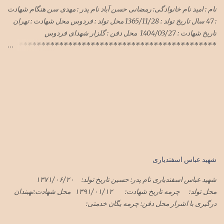
نام : امید نام خانوادگی: رمضانی حسن آباد نام پدر : مهدی سن هنگام شهادت
: 47 سال تاریخ تولد : 1365/11/28 محل تولد : فردوس محل شهادت : تهران
تاریخ شهادت : 1404/03/27 محل دفن : گلزار شهدای فردوس
**********************************************
***************************** سرهنگ امید رمضانی
حسن آباد در حمله وحشیانه رژیم سفاک صهیونی با پشتیبانی شیطان بزرگ
آمریکای جنایتکار به میهن اسلامیمان ایران در هفته گذشته در تهران به
شهادت رسید پیکر این شهید سرافراز فردا یک شنبه ۱تیرماه۱۴۰۴ در
فردوس تشییع و در گلزار شهدای فردوس به خاک سپرده شد
شهید عباس اسفندیاری
شهید عباس اسفندیاری نام پدر: حسین تاریخ تولد: ۱۳۷۱/۰۶/۲۰
محل تولد: چرمه تاریخ شهادت: ۱۳۹۱/۰۱/۱۲ محل شهادت:نهبندان
درگیری با اشرار محل دفن: چرمه یگان خدمتی: