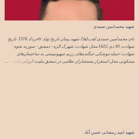
شهید محمدامین صمدی
نام: محمدامین صمدی لقب(ها): شهید پیمان تاریخ تولد: 6خرداد 1378 تاریخ
شهادت: 30 دی 1402 محل شهادت: شهرک الزه- دمشق- سوریه نحوه
شهادت: حمله موشکی جنگنده‌های رژیم صهیونیستی به ساختمان‌های
مسکونی محل استقرار مستشاران نظامی در دمشق ملیت: ایرانی تابعیت:
ایران محل زندگی: تهران نام پدر: مجید
شهید امید رمضانی حسن آباد