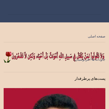
ظ
ر
ا
ت
صفحه اصلی
جاودانه ها=فردوسیان
پست‌های پرطرفدار