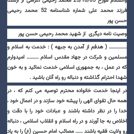
والسلام مورخ 25/10/65 محمد رحيمى اعزامى از ارسك
فرزند محمد على شماره شناسنامه 52 محمد رحيمى
حسن پور
وصیت نامه دیگری از شهید محمد رحیمی حسن پور
............... ( هدفم از آمدن به جبهه ) : خدمت به اسلام و
مسلمين و شركت در جهاد مقدس اسلام .......... اميدوارم
كه در عمل ، به جمهورى اسلامى خدمت نمائيد و به خون
شهدا احترام گذاشته و دنباله رو راه آنان باشيد .
در اينجا خدمت خانواده محترم توصيه مى كنم كه ، در
همه حال تقواى الهى را پيشه خود سازند و در اعمال خود ،
خدا را در نظر داشته باشند و عبادات خود را با دقت و
اخلاص به جا آورند و در راه اسلام و انقلاب اسلامى ، دنباله
رو ولايت فقيه باشند ...... مصائب امام حسين (ع) را به ياد