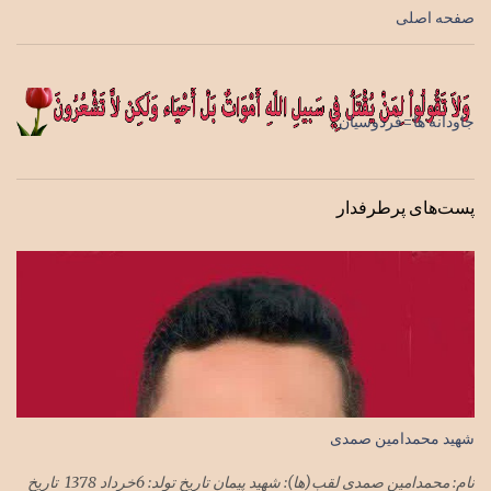
صفحه اصلی
جاودانه ها=فردوسیان
پست‌های پرطرفدار
شهید محمدامین صمدی
نام: محمدامین صمدی لقب(ها): شهید پیمان تاریخ تولد: 6خرداد 1378 تاریخ