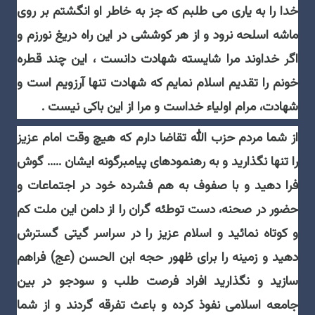
خدا را به يارى می طلبم كه جز به خاطر او انگشتم بر روى
ماشه اسلحه نرود و از هر كوششى در اين راه دريغ نورزم و
اگر خداوند مرا شايسته شهادت دانست ، اين چند قطره
خونم را تقديم اسلام نمايم كه شهادت تنها آرزويم است و
شهادت، مرام اولياء خداست و مرا از اين باكى نيست .
از شما مردم حزب الله تقاضا دارم كه هيچ وقت امام عزيز
را تنها نگذاريد و به رهنمودهاى پيامبرگونه ايشان ..... گوش
فرا دهيد و با صفوف به هم فشرده خود در اجتماعات و
حضور در صحنه، دست توطئه گران را از دامن اين ملت كم
و كوتاه نمائيد و اسلام عزيز را در سراسر گيتى گسترش
دهيد و زمينه را براى ظهور حجه ابن الحسن (عج) فراهم
سازيد و نگذاريد افراد فرصت طلب و سودجو در بين
جامعه اسلامى نفوذ كرده و باعث تفرقه گردند و از شما