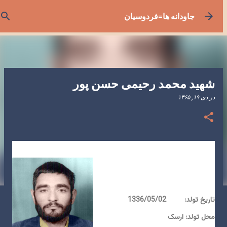
رد شدن به محتوای اصلی
جاودانه ها=فردوسیان
شهید محمد رحیمی حسن پور
در
دی ۱۹, ۱۳۶۵
شهید محمد رحیمی حسن پور
نام پدر: محمدعلی
تاریخ تولد: 1336/05/02
محل تولد: ارسک