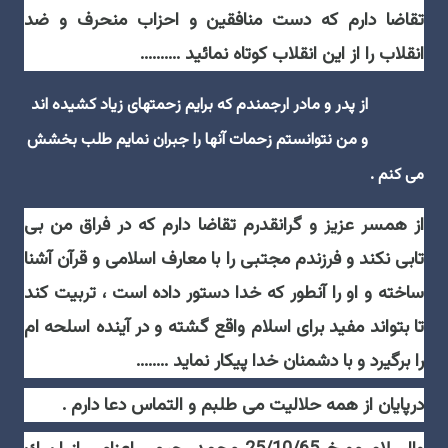
تقاضا دارم كه دست منافقين و احزاب منحرف و ضد
انقلاب را از اين انقلاب كوتاه نمائيد ..........
از پدر و مادر ارجمندم كه برايم زحمتهاى زياد كشيده اند
و من نتوانستم زحمات آنها را جبران نمايم طلب بخشش
مى كنم .
از همسر عزيز و گرانقدرم تقاضا دارم كه در فراق من بى
تابى نكند و فرزندم مجتبى را با معارف اسلامى و قرآن آشنا
ساخته و او را آنطور كه خدا دستور داده است ، تربيت كند
تا بتواند مفيد براى اسلام واقع گشته و در آينده اسلحه ام
را برگيرد و با دشمنان خدا پيكار نمايد ........
درپايان از همه حلاليت مى طلبم و التماس دعا دارم .