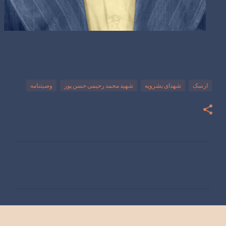
ارسک
شهدای بشرویه
شهید محمد رحیمی حسن پور
وصیتنامه
ن
ظ
ر
ا
ت