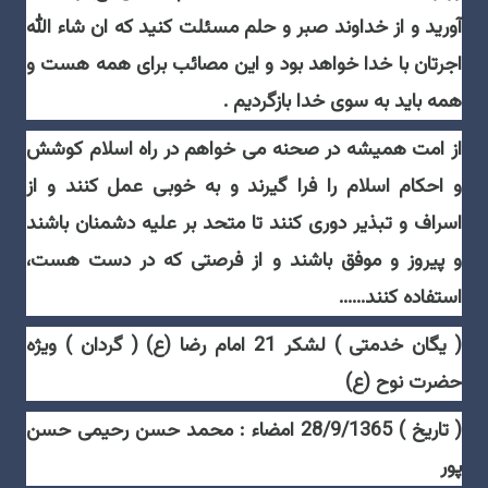
آوريد و از خداوند صبر و حلم مسئلت كنيد كه ان شاء الله
اجرتان با خدا خواهد بود و اين مصائب براى همه هست و
همه بايد به سوى خدا بازگرديم .
از امت هميشه در صحنه مى خواهم در راه اسلام كوشش
و احكام اسلام را فرا گيرند و به خوبى عمل كنند و از
اسراف و تبذير دورى كنند تا متحد بر عليه دشمنان باشند
و پيروز و موفق باشند و از فرصتى كه در دست هست،
استفاده كنند......
( يگان خدمتى ) لشكر 21 امام رضا (ع) ( گردان ) ويژه
حضرت نوح (ع)
( تاريخ ) 28/9/1365 امضاء : محمد حسن رحيمى حسن
پور