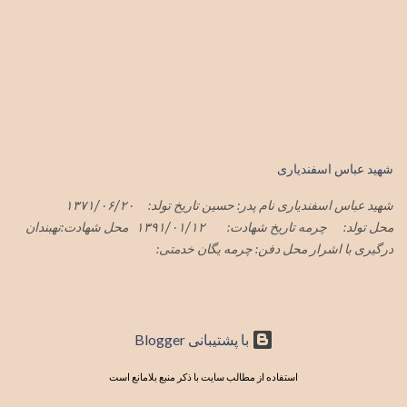
حسن آباد در حمله وحشیانه رژیم سفاک صهیونی با پشتیبانی شیطان بزرگ
آمریکای جنایتکار به میهن اسلامیمان ایران در هفته گذشته در تهران به
شهادت رسید پیکر این شهید سرافراز فردا یک شنبه ۱تیرماه۱۴۰۴ در
فردوس تشییع و در گلزار شهدای فردوس به خاک سپرده شد
شهید عباس اسفندیاری
شهید عباس اسفندیاری نام پدر: حسین تاریخ تولد: ۱۳۷۱/۰۶/۲۰
محل تولد: چرمه تاریخ شهادت: ۱۳۹۱/۰۱/۱۲ محل شهادت:نهبندان
درگیری با اشرار محل دفن: چرمه یگان خدمتی:
‏با پشتیبانی Blogger
استفاده از مطالب سایت با ذکر منبع بلامانع است