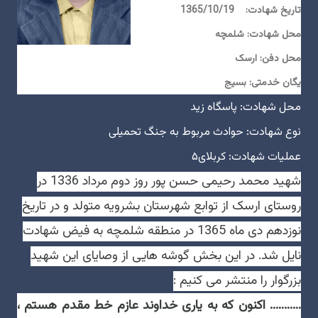
تاریخ شهادت: 1365/10/19
محل شهادت: شلمچه
محل دفن: ارسک
یگان خدمتی:
بسیج
محل شهادت: پاسگاه زید
نوع شهادت: حوادث مربوط به جنگ تحمیلی
عملیات شهادت: کربلای۵
شهید محمد رحیمی حسن پور روز دوم مرداد 1336 در
روستای ارسک از توابع شهرستان بشرویه متولد و در تاریخ
نوزدهم دی ماه 1365 در منطقه شلمچه به فیض شهادت
نایل شد. در این بخش گوشه هایی از وصایای این شهید
بزرگوار را منتشر می کنیم :
………..
اكنون كه به يارى خداوند عازم خط مقدم هستم ،