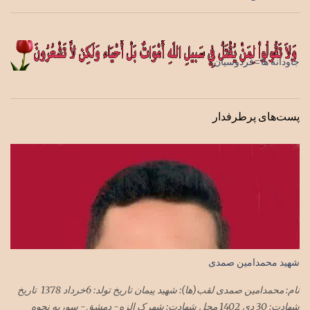
جاودانه ها=فردوسیان
پست‌های پرطرفدار
شهید محمدامین صمدی
نام: محمدامین صمدی لقب(ها): شهید پیمان تاریخ تولد: 6خرداد 1378 تاریخ
شهادت: 30 دی 1402 محل شهادت: شهرک الزه- دمشق- سوریه نحوه