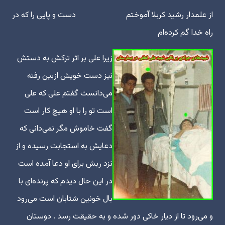
از علمدار رشید کربلا آموختم دست و پایی را که در
راه خدا گم کرده‌ام
زیرا علی بر اثر ترکش به دستش
نیز دست خویش ازبین رفته
می‌دانست گفتم علی که علی
است تو را با او هیچ کار است
گفت خاموش مگر نمی‌دانی که
دعایش به استجابت رسیده و از
نزد ربش برای او دعا آمده است
در این حال دیدم که پرنده‌ای با
بال خونین شتابان است می‌رود
و می‌رود تا از دیار خاکی دور شده و به حقیقت رسد . دوستان