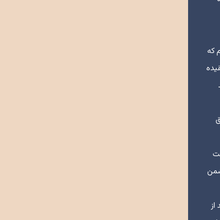
 که
قیده
د
ق
بت
شمن
از