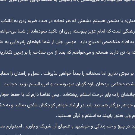
هان مبارزه با دشمن هستم دشمنی که هر لحظه در صدد ضربه زدن به انقلاب
گی است که امام عزیز پیوسته روی ان تاکید نموده‌اند از شما می‌خواهم
ه افراد متخصص احتیاج دارد . موسی جان از شما خواهان پابرجایی به ع
 به تن دارید هستم و می‌خواهم که بعد از من سلاحم را بر زمین نگذاری
ر دوش نداری اما سخنانم را بعداً خواهی پذیرفت . عمل و راهتان را مطاب
 مشت محکمی بردهان یاوه گویان صهیونست و امپریالیسم بزنید حجابت
انشان را به پای درخت اسلام ریخته‌اند . پس تقاضا دارم که با حفظ حجا
 خواهر بزرگتر هستید باید در ارشاد خواهر کوچکتان تلاش نمائید و به د
‌ام ولی هنوز پایبند به اسلام و قرآن هستید.
د در پیچ و خم زندگی و خوشیها و غمهای آن شریک و یاورم . امیدوارم بعد 