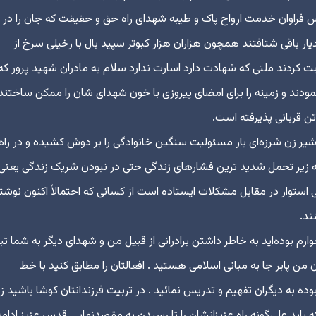
س فراوان خدمت ارواح پاک و طیبه شهدای راه حق و حقیقت که جان را در
ار باقی شتافتند همچون هزاران هزار کبوتر سپید بال با رخیلی سرخ از
ت کردند ملتی که شهادت دارد اسارت ندارد سلام به مادران شهید پرور که
نمودند و زمینه را برای امضای پیروزی با خون شهدای شان را ممکن ساختند
تن قربانی پذیرفته است.
ر زن شرزه‌ای بار مسئولیت سنگین خانوادگی را بر دوش کشیده و در راه
ه زیر تحمل شدید ترین فشارهای زندگی حتی در نبودن شریک زندگی یعنی
ار در مقابل مشکلات ایستاده است از کسانی که احتمالاً اکنون نوشته
ند.
م بوده‌اید به خاطر داشتن برادرانی از قبیل من و شهدای دیگر به شما تب
ن من پابر جا به مبانی اسلامی هستید . افعالتان را مطابق کنید با خط
ه به دیگران تفهیم و تدریس نمائید . در تربیت فرزندانتان کوشا باشید زی
باید علی‌گونه راه عزیزانشان را تا رسیدن به مقصدنهایی قدس عزیز ادامه