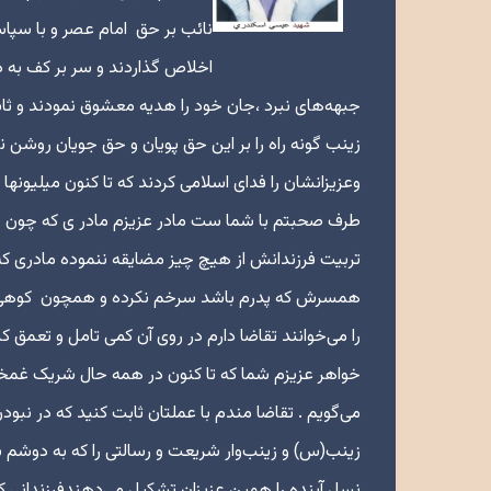
نائب بر حق امام عصر و با سپا
اخلاص گذاردند و سر بر کف به دی
جبهه‌های نبرد ،جان خود را هدیه معشوق نمودند و ثاب
زینب گونه راه را بر این حق پویان و حق جویان روشن 
وعزیزانشان را فدای اسلامی کردند که تا کنون میلیونها 
طرف صحبتم با شما ست مادر عزیزم مادر ی که چون شی
تربیت فرزندانش از هیچ چیز مضایقه ننموده مادری ک
همسرش که پدرم باشد سرخم نکرده و همچون کوهی استو
را می‌خوانند تقاضا دارم در روی آن کمی تامل و تعمق کن
خواهر عزیزم شما که تا کنون در همه حال شریک غمخوار
می‌گویم . تقاضا مندم با عملتان ثابت کنید که در نبود
زینب(س) و زینب‌وار شریعت و رسالتی را که به دوشم بود
نسل آینده را همین عزیزان تشکیل می‌دهندفرزندانی که 