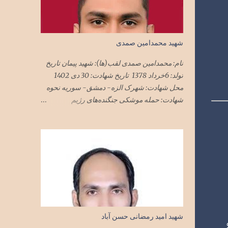
شهید محمدامین صمدی
نام: محمدامین صمدی لقب(ها): شهید پیمان تاریخ
تولد: 6خرداد 1378 تاریخ شهادت: 30 دی 1402
محل شهادت: شهرک الزه- دمشق- سوریه نحوه
شهادت: حمله موشکی جنگنده‌های رژیم
صهیونیستی به ساختمان‌های مسکونی محل
استقرار مستشاران نظامی در دمشق ملیت:
ایرانی تابعیت: ایران محل زندگی: تهران نام پدر:
مجید
شهید امید رمضانی حسن آباد