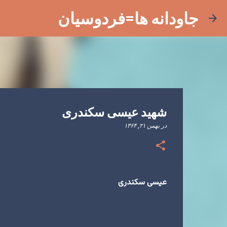
جاودانه ها=فردوسیان
شهید عیسی سکندری
در
بهمن ۲۱, ۱۳۶۴
عیسی سکندری