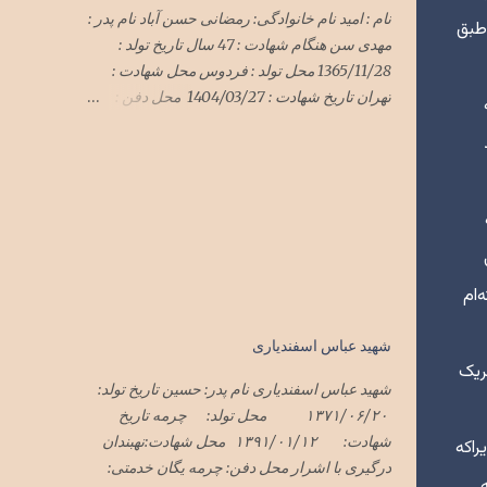
نام : امید نام خانوادگی: رمضانی حسن آباد نام پدر :
 طبق
مهدی سن هنگام شهادت : 47 سال تاریخ تولد :
1365/11/28 محل تولد : فردوس محل شهادت :
تهران تاریخ شهادت : 1404/03/27 محل دفن :
گلزار شهدای فردوس
*******************************
*******************************
************* سرهنگ امید رمضانی
حسن آباد در حمله وحشیانه رژیم سفاک صهیونی
با پشتیبانی شیطان بزرگ آمریکای جنایتکار به میهن
اسلامیمان ایران در هفته گذشته در تهران به
‌ام
شهادت رسید پیکر این شهید سرافراز فردا یک
شنبه ۱تیرماه۱۴۰۴ در فردوس تشییع و در گلزار
شهید عباس اسفندیاری
شهدای فردوس به خاک سپرده شد
ریک
شهید عباس اسفندیاری نام پدر: حسین تاریخ تولد:
۱۳۷۱/۰۶/۲۰ محل تولد: چرمه تاریخ
شهادت: ۱۳۹۱/۰۱/۱۲ محل شهادت:نهبندان
راکه
درگیری با اشرار محل دفن: چرمه یگان خدمتی: