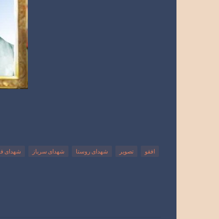
افقو
تصویر
شهدای روستا
شهدای سرباز
شهدای ف