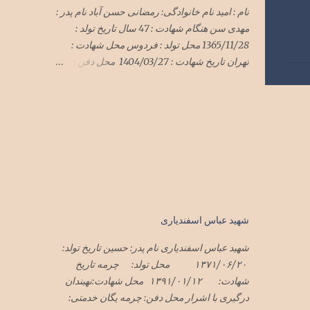
نام : امید نام خانوادگی: رمضانی حسن آباد نام پدر :
مهدی سن هنگام شهادت : 47 سال تاریخ تولد :
1365/11/28 محل تولد : فردوس محل شهادت :
تهران تاریخ شهادت : 1404/03/27 محل دفن :
گلزار شهدای فردوس
*******************************
*******************************
************* سرهنگ امید رمضانی
حسن آباد در حمله وحشیانه رژیم سفاک صهیونی
با پشتیبانی شیطان بزرگ آمریکای جنایتکار به میهن
اسلامیمان ایران در هفته گذشته در تهران به
شهادت رسید پیکر این شهید سرافراز فردا یک
شنبه ۱تیرماه۱۴۰۴ در فردوس تشییع و در گلزار
شهید عباس اسفندیاری
شهدای فردوس به خاک سپرده شد
شهید عباس اسفندیاری نام پدر: حسین تاریخ تولد:
۱۳۷۱/۰۶/۲۰ محل تولد: چرمه تاریخ
شهادت: ۱۳۹۱/۰۱/۱۲ محل شهادت:نهبندان
درگیری با اشرار محل دفن: چرمه یگان خدمتی: