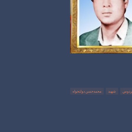
ردوس
شهید
محمدحسن دولتخواه