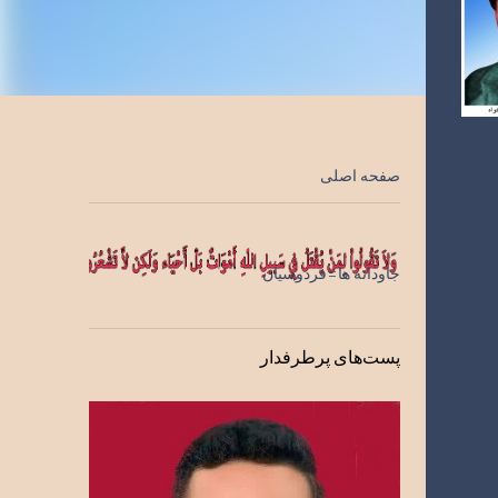
صفحه اصلی
جاودانه ها=فردوسیان
پست‌های پرطرفدار