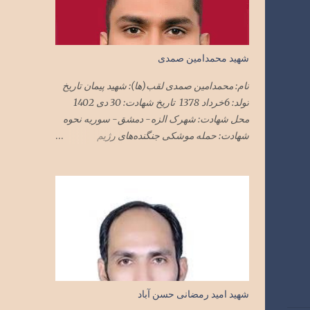
شهید محمدامین صمدی
نام: محمدامین صمدی لقب(ها): شهید پیمان تاریخ
تولد: 6خرداد 1378 تاریخ شهادت: 30 دی 1402
محل شهادت: شهرک الزه- دمشق- سوریه نحوه
شهادت: حمله موشکی جنگنده‌های رژیم
صهیونیستی به ساختمان‌های مسکونی محل
استقرار مستشاران نظامی در دمشق ملیت:
ایرانی تابعیت: ایران محل زندگی: تهران نام پدر:
مجید
شهید امید رمضانی حسن آباد