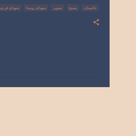
باغستان
بسیج
تصویر
شهدای روستا
شهدای فردو
ن
ظ
ر
ا
ت