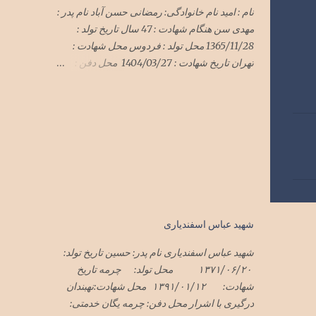
نام : امید نام خانوادگی: رمضانی حسن آباد نام پدر :
مهدی سن هنگام شهادت : 47 سال تاریخ تولد :
1365/11/28 محل تولد : فردوس محل شهادت :
تهران تاریخ شهادت : 1404/03/27 محل دفن :
گلزار شهدای فردوس
*******************************
*******************************
************* سرهنگ امید رمضانی
حسن آباد در حمله وحشیانه رژیم سفاک صهیونی
با پشتیبانی شیطان بزرگ آمریکای جنایتکار به میهن
اسلامیمان ایران در هفته گذشته در تهران به
شهادت رسید پیکر این شهید سرافراز فردا یک
شنبه ۱تیرماه۱۴۰۴ در فردوس تشییع و در گلزار
شهید عباس اسفندیاری
شهدای فردوس به خاک سپرده شد
شهید عباس اسفندیاری نام پدر: حسین تاریخ تولد:
۱۳۷۱/۰۶/۲۰ محل تولد: چرمه تاریخ
شهادت: ۱۳۹۱/۰۱/۱۲ محل شهادت:نهبندان
درگیری با اشرار محل دفن: چرمه یگان خدمتی: