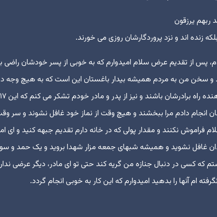
ند ربهم یرزقون
لکه زنده اند و نزد پروردگارشان روزی می خورند.
دم، پس از تقدیم عرض سلام امیدوارم که به خوبی از پسر خودشان راضی ب
باشند و سخن من به مردم همیشه بیدار باغستان این است که به هیچ وجه 
از یاری امام برندارند و برادرانم حسن و حسین ادامه دهنده راه برادرشان باشند و نیز از پدر و مادر خودم تشکر می کنم که ای
یشان انجام دادم مرا ببخشند و هیچ وقت از نماز خود غافل نشوند و سر وق
 اسلام فراموش نکنند و مقدار پولی که در خانه دارم تقدیم جبهه کنید و ای ا
ان غافل نشوید و همیشه شبهای جمعه مزار شهدا بروید و یک حمد و سو
 که کسی در دنبال جنازه من گریه کند حتی تو ای مادر، دیگر عرضی ندارم