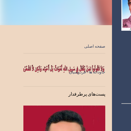
صفحه اصلی
جاودانه ها=فردوسیان
پست‌های پرطرفدار