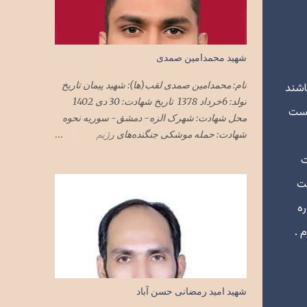
شهید محمدامین صمدی
نام: محمدامین صمدی لقب(ها): شهید پیمان تاریخ
اشند
تولد: 6خرداد 1378 تاریخ شهادت: 30 دی 1402
دست
محل شهادت: شهرک الزه- دمشق- سوریه نحوه
شهادت: حمله موشکی جنگنده‌های رژیم
ن ۱۷
صهیونیستی به ساختمان‌های مسکونی محل
ت
استقرار مستشاران نظامی در دمشق ملیت:
مت
ایرانی تابعیت: ایران محل زندگی: تهران نام پدر:
مجید
ره
 .
شهید امید رمضانی حسن آباد