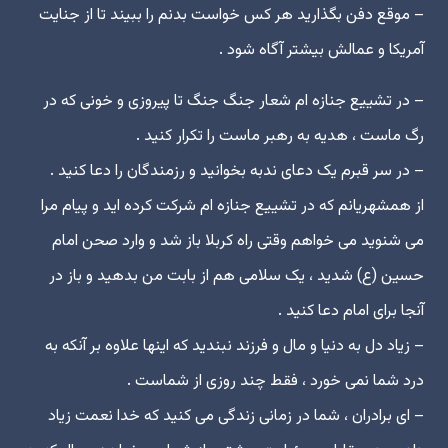
– موقع دفن بگذارید هر کس خواست بدنم را ببیند تا از جنایت
آمریکا و عمالش بیشتر آگاه شود .
– در تشییع جنازه ام شعار جنگ جنگ تا پیروزى و خونى که در
رگ ماست ، هدیه به رهبر ماست را تکرار کنید .
– در سر قبرم یک دعاى ندبه بخوانید و رزمندگان را دعا کنید .
از همشهریانم که در تشییع جنازه ام شرکت کرده اید و پیام مرا
مى شنوید مى خواهم وقتى راه کربلا باز شد و وارد صحن امام
حسین (ع) شدید ، یک سلامى هم از بابت من بدهید و باز در
آنجا براى امام دعا کنید .
– زیاد دل به دنیا و مال و فرزند نبندید که اینها علاوه بر آنکه به
درد شما نمى خورد ، فقط چند روزى از شماست .
– اى برادران ، شما در زمانى زندگى مى کنید که خدا نعمت زیاد