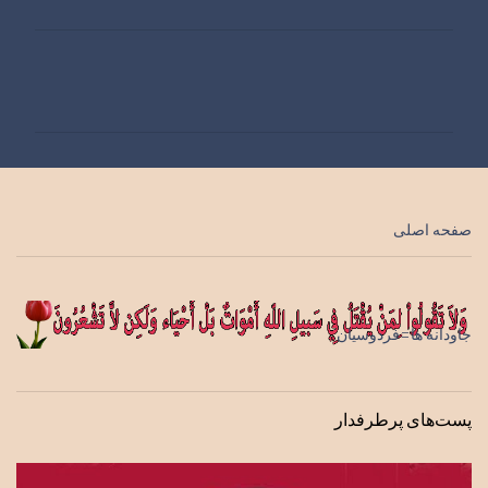
ن
ظ
ر
ا
ت
صفحه اصلی
جاودانه ها=فردوسیان
پست‌های پرطرفدار