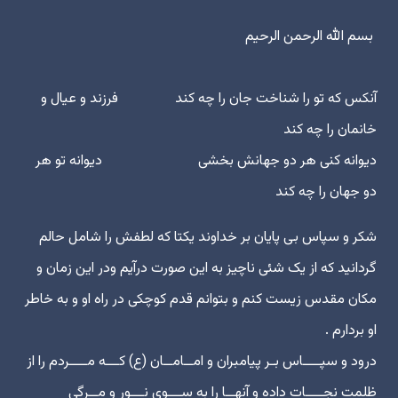
‏ بسم الله الرحمن الرحیم ‎
آنکس که تو را شناخت جان را چه کند فرزند و عیال و
خانمان را چه کند
‏دیوانه کنى هر دو جهانش بخشى دیوانه تو هر
دو جهان را چه کند ‎
شکر و سپاس بى پایان بر خداوند یکتا که لطفش را شامل حالم
گردانید که از یک شئى ناچیز به این صورت درآیم ودر این زمان و
مکان مقدس زیست کنم و بتوانم قدم کوچکى در راه او و به خاطر
او بردارم .
درود و سپــــاس بـر پیامبران و امــامــان (ع) کـــه مــــردم را از
ظلمت نجــــات داده و آنهــا را به ســـوى نـــور و مــرگى