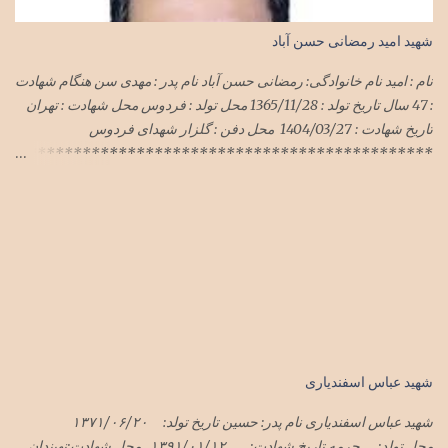
شهید امید رمضانی حسن آباد
نام : امید نام خانوادگی: رمضانی حسن آباد نام پدر : مهدی سن هنگام شهادت
: 47 سال تاریخ تولد : 1365/11/28 محل تولد : فردوس محل شهادت : تهران
تاریخ شهادت : 1404/03/27 محل دفن : گلزار شهدای فردوس
**********************************************
***************************** سرهنگ امید رمضانی
حسن آباد در حمله وحشیانه رژیم سفاک صهیونی با پشتیبانی شیطان بزرگ
آمریکای جنایتکار به میهن اسلامیمان ایران در هفته گذشته در تهران به
شهادت رسید پیکر این شهید سرافراز فردا یک شنبه ۱تیرماه۱۴۰۴ در
فردوس تشییع و در گلزار شهدای فردوس به خاک سپرده شد
شهید عباس اسفندیاری
شهید عباس اسفندیاری نام پدر: حسین تاریخ تولد: ۱۳۷۱/۰۶/۲۰
محل تولد: چرمه تاریخ شهادت: ۱۳۹۱/۰۱/۱۲ محل شهادت:نهبندان