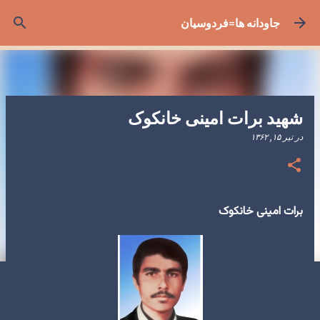
رد شدن به محتوای اصلی
جاودانه ها=فردوسیان
شهید برات امینى خانکوک
در
تیر ۱۵, ۱۳۶۲
برات امینی خانکوک