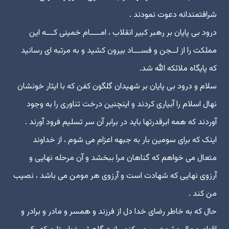
شرافتمندانه دعوت نمودند .
درود بى پایان بر رهبر کبیر انقلاب ، امــــام خمینى کـــه این
مملکت را از لــجن و فســـاد بیرون کشید و به مرتبه اى رسانید
که پایگاه ملائکه الله شد.
سلام و درود بى پایان بر شهیدان گلگون کفن که با ایثار خونشان
نهال اسلام را آبیارى کردند و اینچنین درخت تناورى را به وجود
آوردند که همه ابرقدرتها باید در برابر آن سر تسلیم فرود آورند .
اینک که براى سومین بار به جبهه اعزام مى شوم ، از خداوند
متعال مى خواهم که گناهان مرا ببخشد و آن مرحله نهایى و
آرزوى نهایى که شهادت است و آرزوى هر مومن مى باشد ، نصیب
من کند .
حال که به خاطر رضاى خدا دل از فرزند و همسر و مادر و برادر و