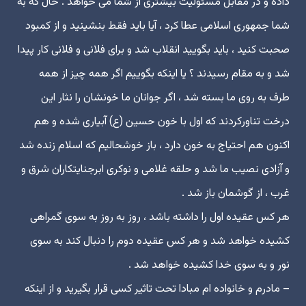
داده و در مقابل مسئولیت بیشترى از شما مى خواهد . حال که به
شما جمهورى اسلامى عطا کرد ، آیا باید فقط بنشینید و از کمبود
صحبت کنید ، باید بگویید انقلاب شد و براى فلانى و فلانى کار پیدا
شد و به مقام رسیدند ؟ یا اینکه بگوییم اگر همه چیز از همه
طرف به روى ما بسته شد ، اگر جوانان ما خونشان را نثار این
درخت تناورکردند که اول با خون حسین (ع) آبیارى شده و هم
اکنون هم احتیاج به خون دارد ، باز خوشحالیم که اسلام زنده شد
و آزادى نصیب ما شد و حلقه غلامى و نوکرى ابرجنایتکاران شرق و
غرب ، از گوشمان باز شد .
هر کس عقیده اول را داشته باشد ، روز به روز به سوى گمراهى
کشیده خواهد شد و هر کس عقیده دوم را دنبال کند به سوى
نور و به سوى خدا کشیده خواهد شد .
– مادرم و خانواده ام مبادا تحت تاثیر کسى قرار بگیرید و از اینکه