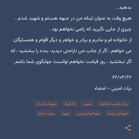
بدهید .
هیچ وقت به عنوان اینکه من در جبهه هستم و شهید شدم ،
چیزى از جایى نگیرید که راضى نخواهم بود .
از خانواده ام و مادرم و برادر و خواهر و دیگر اقوام و همسایگان
مى خواهم ، اگر از جانب من ناراحتى دیدید، بنده را ببخشید ، که
اگر نبخشید ، روز قیامت نخواهم توانست جوابگوى شما باشم .
۲۲/۰۳/۶۲‎
‏برات امینى – امضاء‎
برات امینی خانکوک
تصویر
خانکوک
شهدای پاسدار
شهدای روستا
شهدای فردوس
شهید
وصیت نامه