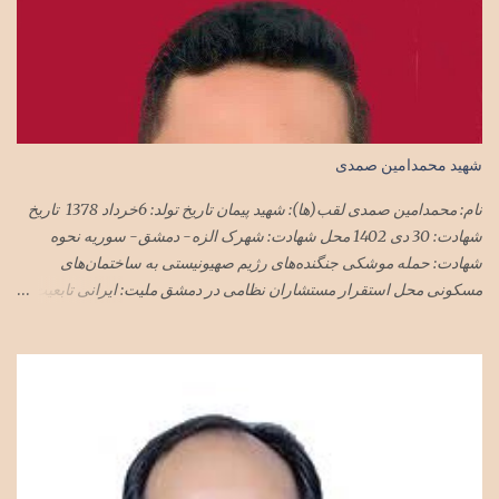
شهید محمدامین صمدی
نام: محمدامین صمدی لقب(ها): شهید پیمان تاریخ تولد: 6خرداد 1378 تاریخ
شهادت: 30 دی 1402 محل شهادت: شهرک الزه- دمشق- سوریه نحوه
شهادت: حمله موشکی جنگنده‌های رژیم صهیونیستی به ساختمان‌های
مسکونی محل استقرار مستشاران نظامی در دمشق ملیت: ایرانی تابعیت:
ایران محل زندگی: تهران نام پدر: مجید