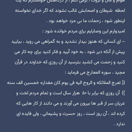
اقوام و مال و ثروت ، برمى کنم ، از درگاهش خواستارم که یک
لحظه شیطان و اصحابش غالب نشوند که اگر خداى نخواسته
اینطور شود ، زحمات ما بى مزد خواهد بود .
امیدوارم این وصایایم براى مردم خوانده شود :
– اى کسانى که هنوز بیدار نشدید و به گمراهى مى روید ، بیایید
پیش از آنکه دیر شود ، به خود آیید و فکر کنید براى چه کار مى
کنید و زحمت مى کشید بترسید از آن روزى که خداوند در قرآن
مجید ، سوره المعارج مى فرماید :
(( تعرج الملائکه و الروح الیه فى یوم کان مقداره خمسین الف سنه
))‎ ‏آن روزى که برابر با ۵۰ هزار سال است و تمام مردم لخت و
عریان سر از قبر ها بیرون مى آورند و مى دانند از کار هایى که
کرده اند ، آن روز است ، روز حسرت و پشیمانى ، ولى فایده اى
ندارد .