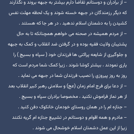
– از برادران و دوستانم تقاضا دارم بیشتر به جبهه بروند و نگذارند
که دیگر رزمندگان در جبهه خسته شوند و یک لحظه مهلت نفس
کشیدن را به دشمنان اسلام ندهید ، در هر جا که هستند .
– از مردم همیشه در صحنه مى خواهم همچنانکه تا به حال
پشتیبان ولایت فقیه بوده و در گرفتن ضد انقلاب و کمک به جبهه
و جلوگیرى از شایعه پراکنى ها فرزندان خود ( سپاه و بسیج ) را
یارى نمودند ، بیشتر کوشا شوند ، زیرا کمک شما مردم است که
روز به روز پیروزى را نصیب فرزندان شما در جبهه مى نماید .
– از دعا براى فرج امام زمان (عج) و سلامتى رهبر کبیر انقلاب بعد
از هر نماز فراموش نکنید ، مخصوصا برادران سپاه و بسیج .
– جنازه ام را در همان روستاى خودمان خانکوک دفن کنید .
– مادرم و همه اقوام و دوستانم در تشییع جنازه ام گریه نکنند
زیرا از این عمل دشمنان اسلام خوشحال مى شوند .