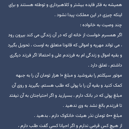
همیشه به فکر فایده بیشتر و کلاهبردارى و توطئه هستند و براى
اینکه چیزى در این مملکت پیدا نشود .
چند وصیت به خانواده :
اگر همسرم خواست از خانه اى که در آن زندگى مى کند بیرون رود
، مى تواند مهریه و اموالى که قانونا متعلق به اوست ، تحویل بگیرد
و بقیه اموال و زندگى ام به فرزندم على و احتمالا اگر فرزند دیگرى
داشتم ، تعلق دارد .
موتور سیکلتم را بفروشید و مبلغ ۱۰ هزار تومان آن را به جبهه
کمک کنید و بقیه آن را با پولى که طلب هستم، بگیرید و روى آن
مبلغ پولى که در بانک دارم ، بسپارید و اگر احتیاجتان به آن نیفتد
تا فرزندم بالغ نشد به وى ندهید .
مبلغ ۵۰۰ تومان نذر هیئت خانکوک دارم ، بدهید .
از هیچ کس قرضى ندارم و اگر احیانا کسى گفت طلب دارم ،