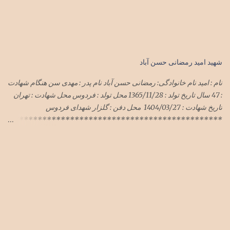
شهید امید رمضانی حسن آباد
نام : امید نام خانوادگی: رمضانی حسن آباد نام پدر : مهدی سن هنگام شهادت
: 47 سال تاریخ تولد : 1365/11/28 محل تولد : فردوس محل شهادت : تهران
تاریخ شهادت : 1404/03/27 محل دفن : گلزار شهدای فردوس
**********************************************
***************************** سرهنگ امید رمضانی
حسن آباد در حمله وحشیانه رژیم سفاک صهیونی با پشتیبانی شیطان بزرگ
آمریکای جنایتکار به میهن اسلامیمان ایران در هفته گذشته در تهران به
شهادت رسید پیکر این شهید سرافراز فردا یک شنبه ۱تیرماه۱۴۰۴ در
فردوس تشییع و در گلزار شهدای فردوس به خاک سپرده شد