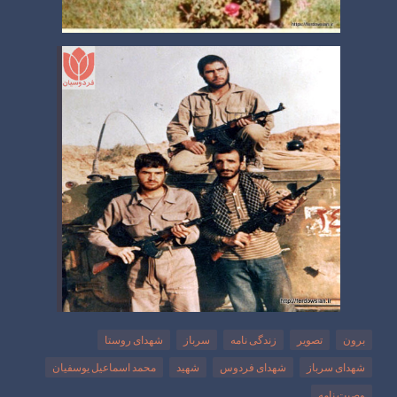
برون
تصویر
زندگی نامه
سرباز
شهدای روستا
شهدای سرباز
شهدای فردوس
شهید
محمد اسماعیل یوسفیان
وصیت نامه