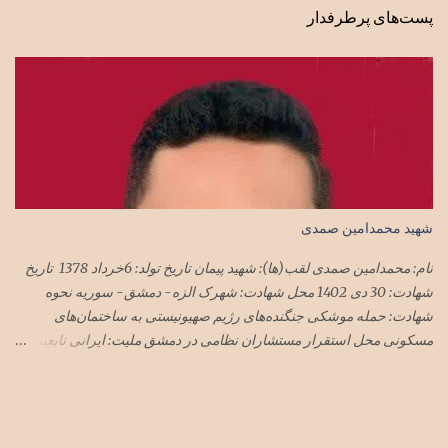
پست‌های پرطرفدار
شهید محمدامین صمدی
نام: محمدامین صمدی لقب(ها): شهید پیمان تاریخ تولد: 6خرداد 1378 تاریخ
شهادت: 30 دی 1402 محل شهادت: شهرک الزه- دمشق- سوریه نحوه
شهادت: حمله موشکی جنگنده‌های رژیم صهیونیستی به ساختمان‌های
مسکونی محل استقرار مستشاران نظامی در دمشق ملیت: ایرانی تابعیت:
ایران محل زندگی: تهران نام پدر: مجید