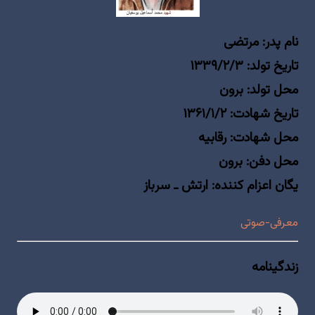
نام پدر: مرتضی
تاریخ تولد: ۱۳۳۹/۲/۳
محل تولد: برون
تاریخ شهادت: ۱۳۶۱/۱/۲
محل شهادت: رقابیه
محل دفن: برون
یگان اعزام کننده: ارتش ـ سرباز
معرفی-صوتی
زندگینامه