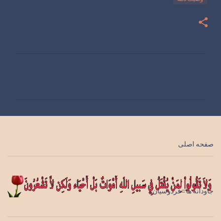
ن
ظ
ر
ا
ت
صفحه اصلی
جاودانه ها=فردوسیان